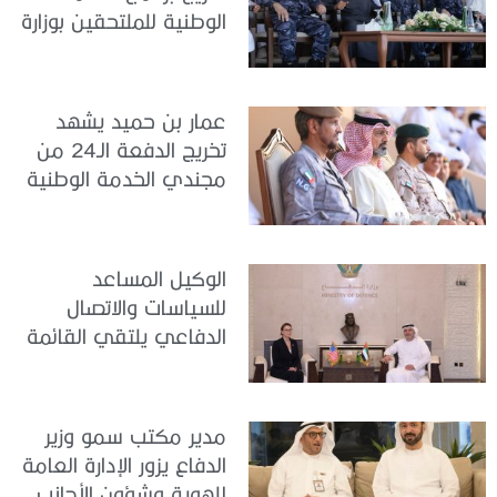
الوطنية للملتحقين بوزارة
الداخلية
عمار بن حميد يشهد
تخريج الدفعة الـ24 من
مجندي الخدمة الوطنية
في مركز تدريب المنامة
الوكيل المساعد
للسياسات والاتصال
الدفاعي يلتقي القائمة
بالأعمال لدى البعثة
الأمريكية في الدولة
مدير مكتب سمو وزير
الدفاع يزور الإدارة العامة
للهوية وشؤون الأجانب