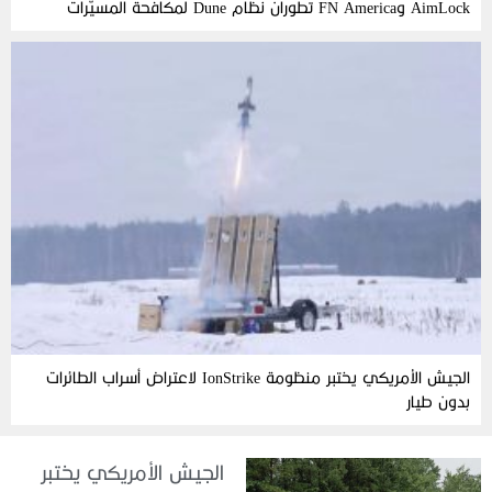
AimLock وFN America تطوران نظام Dune لمكافحة المسيّرات
الجيش الأمريكي يختبر منظومة IonStrike لاعتراض أسراب الطائرات
بدون طيار
الجيش الأمريكي يختبر