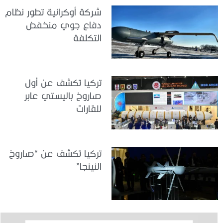
شركة أوكرانية تطور نظام
دفاع جوي منخفض
التكلفة
تركيا تكشف عن أول
صاروخ باليستي عابر
للقارات
تركيا تكشف عن “صاروخ
النينجا”