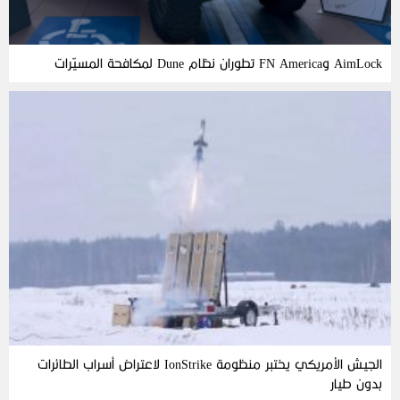
AimLock وFN America تطوران نظام Dune لمكافحة المسيّرات
الجيش الأمريكي يختبر منظومة IonStrike لاعتراض أسراب الطائرات
بدون طيار