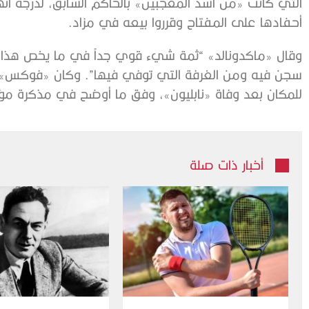
التي كانت «من أشد المعجبين» بالحاكم السابق، لدرجة أنها أ
أحفادها على المفتاح وقرروا بيعه في مزاد.
وقال «ماكدونالد» “ثمة شيء قوي جداً في ما يخص هذا ا
سجن فيه ومن الغرفة التي توفي فيها”. وكان «فوكس» ق
للمكان بعد وفاة «نابليون»، وفق ما أوضح في مذكرة مؤرخة في 6 سبتمبر 1922 بيعت
أخبار ذات صلة