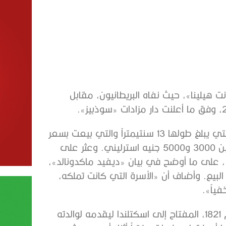
 هيلينا»، حيث نفاه البريطانيون، مقابل
وشارك 11 شخصاً في المزاد على هذه القطعة المعدنية التي يبلغ طولها 13 سنتيمتراً والتي بيعت بسعر
يفوق بست عشرة مرة تقديرها الأولي، الذي كان يتراوح بين 3000 و5000 جنيه استرليني. وعثر على
لى ما أوضح في بيان «ديفيد ماكدونالد»،
بيع. وأضاف أن «الأسرة التي كانت تملكه،
ياً».
وجلب جندي يدعى «تشارلز فوكس» بعد وفاة نابليون عام 1821، المفتاح إلى اسكتلندا ليقدمه لوالدته