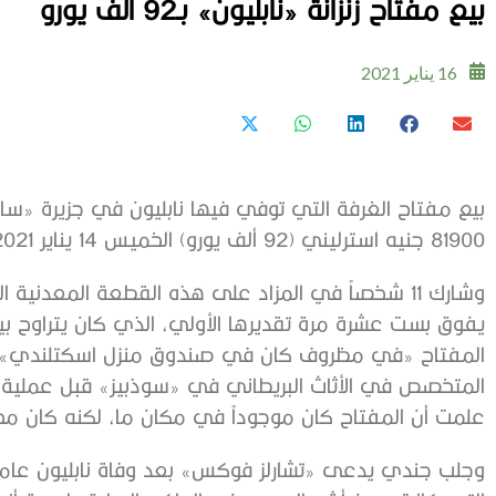
بيع مفتاح زنزانة «نابليون» بـ92 ألف يورو
16 يناير 2021
بيع مفتاح الغرفة التي توفي فيها نابليون في جزيرة «سانت
81900 جنيه استرليني (92 ألف يورو) الخميس 14 يناير 2021، وفق ما أعلنت دار مزادات «سوذبيز».
المفتاح «في مظروف كان في صندوق منزل اسكتلندي»، ع
المتخصص في الأثاث البريطاني في «سوذبيز» قبل عملية ال
علمت أن المفتاح كان موجوداً في مكان ما، لكنه كان مخف