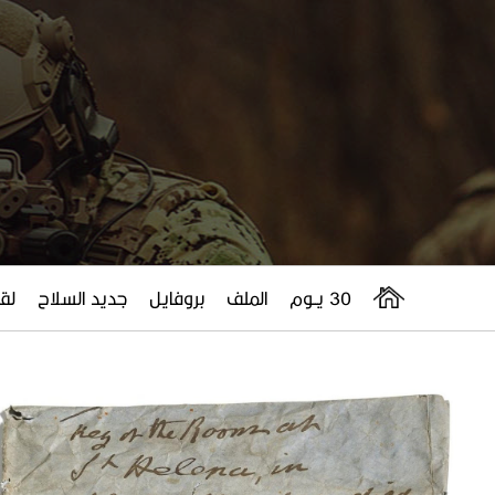
30 يــوم
الملف
بروفايل
جديد السلاح
لقا