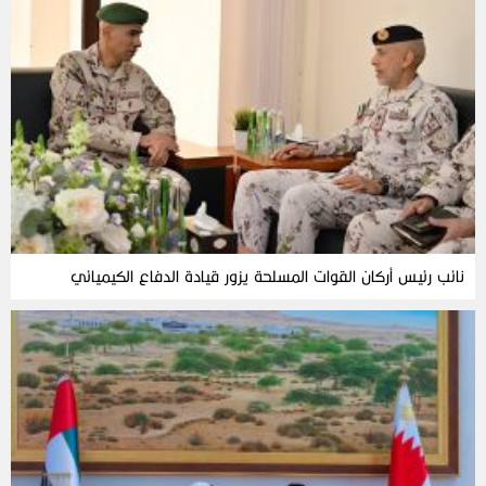
نائب رئيس أركان القوات المسلحة يزور قيادة الدفاع الكيميائي