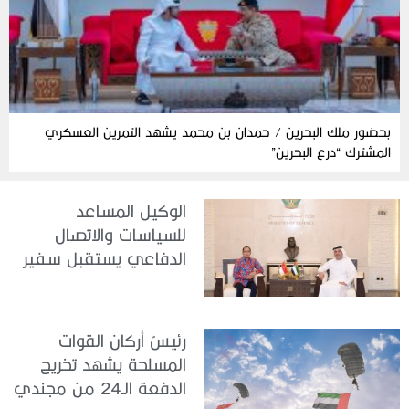
بحضور ملك البحرين / حمدان بن محمد يشهد التمرين العسكري
المشترك “درع البحرين”
الوكيل المساعد
للسياسات والاتصال
الدفاعي يستقبل سفير
جمهورية إندونيسيا لدى
الدولة
رئيسُ أركان القوات
المسلحة يشهد تخريج
الدفعة الـ24 من مجندي