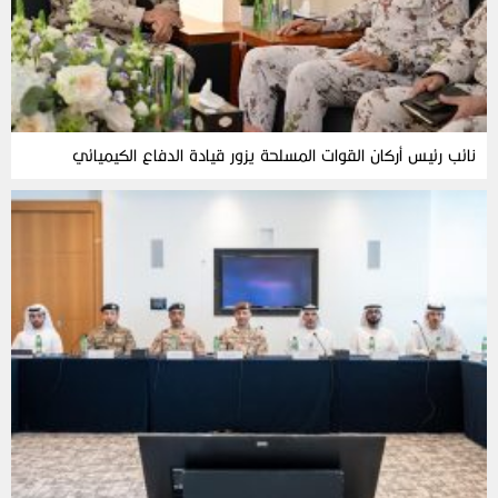
نائب رئيس أركان القوات المسلحة يزور قيادة الدفاع الكيميائي