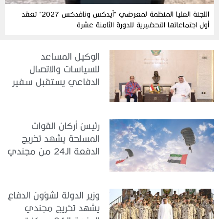
اللجنة العليا المنظمة لمعرضي “آيدكس ونافدكس 2027” تعقد
أول اجتماعاتها التحضيرية للدورة الثامنة عشرة
الوكيل المساعد
للسياسات والاتصال
الدفاعي يستقبل سفير
جمهورية إندونيسيا لدى
الدولة
رئيسُ أركان القوات
المسلحة يشهد تخريج
الدفعة الـ24 من مجندي
الخدمة الوطنية في مركز
تدريب سيح حفير
وزير الدولة لشؤون الدفاع
يشهد تخريج مجندي