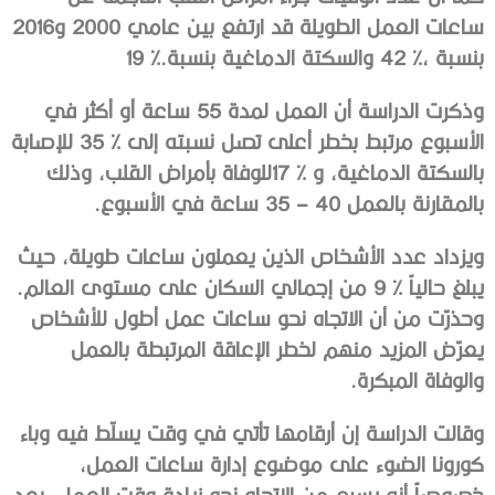
‬ساعات‭ ‬العمل‭ ‬الطويلة‭ ‬قد‭ ‬ارتفع‭ ‬بين‭ ‬عامي‭ ‬2000‭ ‬و2016‭
‬بنسبة‭ ‬42‭ %‬،‭ ‬والسكتة‭ ‬الدماغية‭ ‬بنسبة‭ ‬19‭ %. ‬
‬بالمقارنة‭ ‬بالعمل‭ ‬35‭ – ‬40‭ ‬ساعة‭ ‬في‭ ‬الأسبوع‭. ‬
‬يبلغ‭ ‬حالياً‭ ‬9‭ % ‬من‭ ‬إجمالي‭ ‬السكان‭ ‬على‭ ‬مستوى‭ ‬العالم‭.
‬والوفاة‭ ‬المبكرة‭. ‬