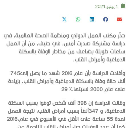
1 يونيو 2021
‬الدماغية‭ ‬وأمراض‭ ‬القلب‭.‬
وأفادت‭ ‬الدراسة‭ ‬بأن‭ ‬عام‭ ‬2016‭ ‬شهد‭ ‬ما‭ ‬يصل‭ ‬إلى‭ ‬745‭
‬على‭ ‬عام‭ ‬2000‭ ‬نسبتها‭ ‬29‭ %.‬
‬لمدة‭ ‬55‭ ‬ساعة‭ ‬على‭ ‬الأقل‭ ‬في‭ ‬الأسبوع‭ ‬في‭ ‬عام‭ ‬2016،‭