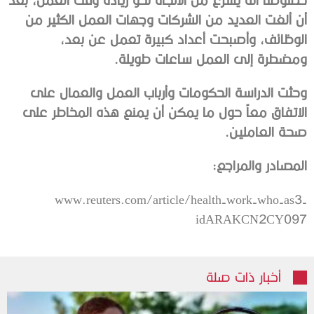
‬ومضطرة‭ ‬إلى‭ ‬العمل‭ ‬ساعات‭ ‬طويلة‭. ‬
‬صحة‭ ‬العاملين‭. ‬
المصادر‭ ‬والمراجع‭:‬
www.reuters.com/article/health-work-who-as3-
idARAKCN2CY097‭ ‬
أخبار ذات صلة