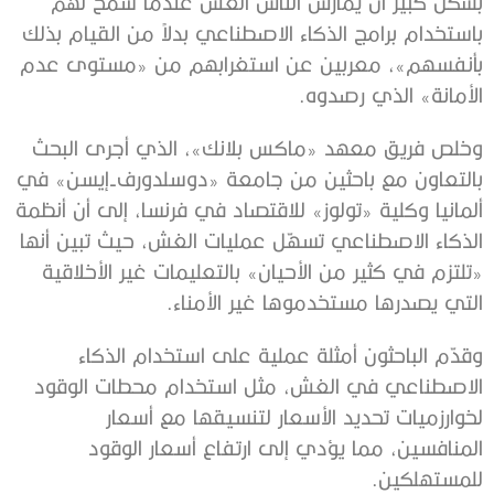
بشكل كبير أن يمارس الناس الغش عندما سمح لهم
باستخدام برامج الذكاء الاصطناعي بدلاً من القيام بذلك
بأنفسهم»، معربين عن استغرابهم من «مستوى عدم
الأمانة» الذي رصدوه.
وخلص فريق معهد «ماكس بلانك»، الذي أجرى البحث
بالتعاون مع باحثين من جامعة «دوسلدورف-إيسن» في
ألمانيا وكلية «تولوز» للاقتصاد في فرنسا، إلى أن أنظمة
الذكاء الاصطناعي تسهّل عمليات الغش، حيث تبين أنها
«تلتزم في كثير من الأحيان» بالتعليمات غير الأخلاقية
التي يصدرها مستخدموها غير الأمناء.
وقدّم الباحثون أمثلة عملية على استخدام الذكاء
الاصطناعي في الغش، مثل استخدام محطات الوقود
لخوارزميات تحديد الأسعار لتنسيقها مع أسعار
المنافسين، مما يؤدي إلى ارتفاع أسعار الوقود
للمستهلكين.