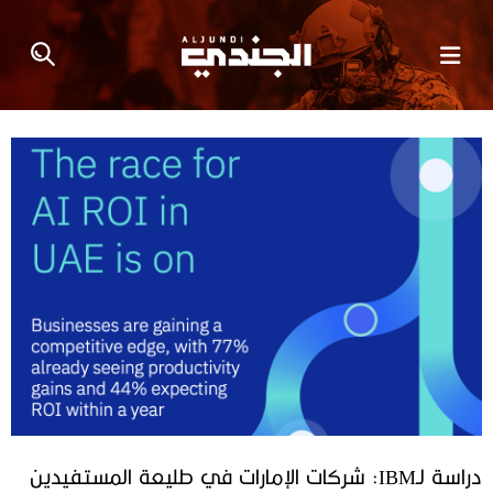
دراسة لـIBM: شركات الإمارات في طليعة المستفيدين