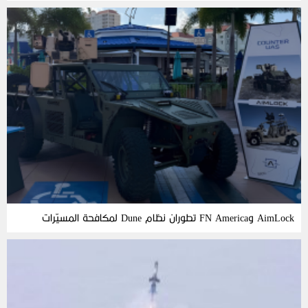
AimLock وFN America تطوران نظام Dune لمكافحة المسيّرات