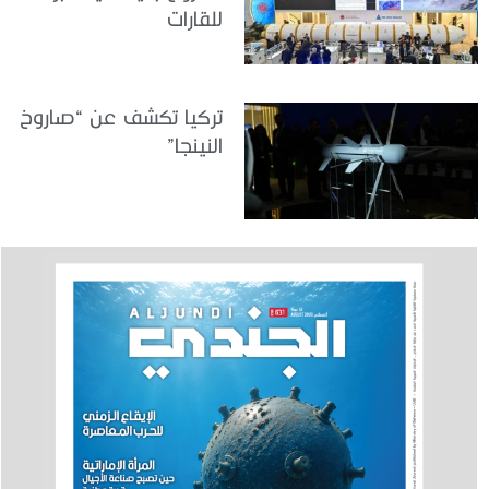
للقارات
تركيا تكشف عن “صاروخ
النينجا”