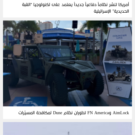
أمريكا تنشر نظاماً دفاعياً جديداً يعتمد على تكنولوجيا “القبة
الحديدية” الإسرائيلية
AimLock وFN America تطوران نظام Dune لمكافحة المسيّرات