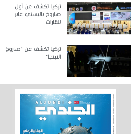
تركيا تكشف عن أول
صاروخ باليستي عابر
للقارات
تركيا تكشف عن “صاروخ
النينجا”