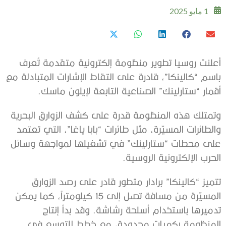
1 مايو 2025
أعلنت روسيا تطوير منظومة إلكترونية متقدمة تُعرف
باسم “كالينكا”، قادرة على التقاط الإشارات المتبادلة مع
أقمار “ستارلينك” الصناعية التابعة لإيلون ماسك.
وتمتلك هذه المنظومة قدرة على كشف الزوارق البحرية
والطائرات المسيّرة، مثل طائرات “بابا ياغا”، التي تعتمد
على محطات “ستارلينك” في تشغيلها لمواجهة وسائل
الحرب الإلكترونية الروسية.
تتميز “كالينكا” برادار متطور قادر على رصد الزوارق
المسيّرة من مسافة تصل إلى 15 كيلومتراً، كما يمكن
تدميرها باستخدام أسلحة رشاشة. وقد بدأ إنتاج
المنظومة بكميات محدودة، مع خطط للتوسع في