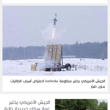
الجيش الأمريكي يختبر منظومة IonStrike لاعتراض أسراب الطائرات
بدون طيار
الجيش الأمريكي يختبر
عربة سكك حديدية ذاتية