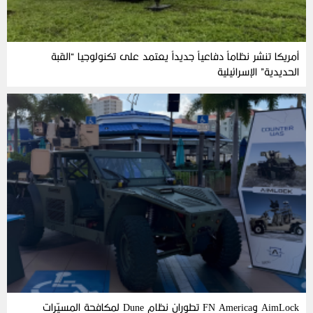
أمريكا تنشر نظاماً دفاعياً جديداً يعتمد على تكنولوجيا “القبة
الحديدية” الإسرائيلية
AimLock وFN America تطوران نظام Dune لمكافحة المسيّرات