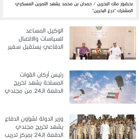
بحضور ملك البحرين / حمدان بن محمد يشهد التمرين العسكري
المشترك “درع البحرين”
الوكيل المساعد
للسياسات والاتصال
الدفاعي يستقبل سفير
جمهورية إندونيسيا لدى
الدولة
رئيسُ أركان القوات
المسلحة يشهد تخريج
الدفعة الـ24 من مجندي
الخدمة الوطنية في مركز
تدريب سيح حفير
وزير الدولة لشؤون الدفاع
يشهد تخريج مجندي
الدفعة الـ24 بمركز تدريب