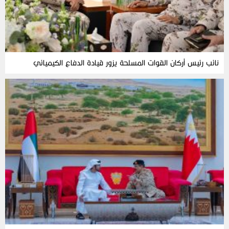
نائب رئيس أركان القوات المسلحة يزور قيادة الدفاع الكيميائي