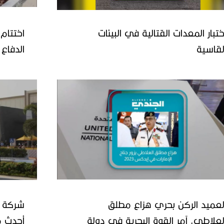
ختبار المعدات القتالية في البيئات
اختتام
لقاسية
القاهرة
لعميد الركن بحري هزاع مطلق
شركة أ
لعلاطي، آمر القوة البحرية في دولة
أحدث م