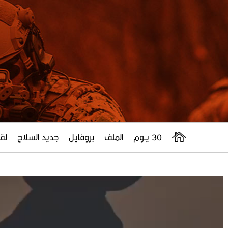
30 يــوم
الملف
بروفايل
جديد السلاح
لقا