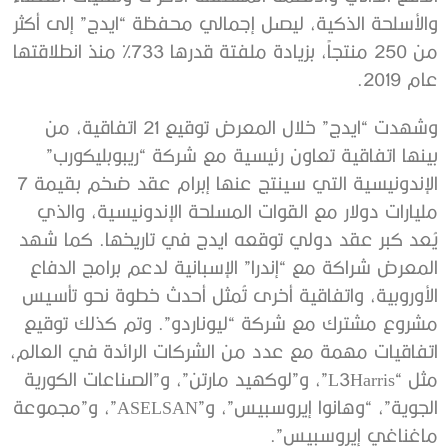
والأسلحة الذكية، ليصل إجمالي محفظة “ايدج” إلى أكثر
من 250 منتجاً، بزيادة ملفتة قدرها 733% منذ انطلاقتها
عام 2019.
وشهدت “ايدج” خلال المعرض توقيع 21 اتفاقية، من
بينها اتفاقية تعاون رئيسية مع شركة “ريبوبليكورب”
الإندونيسية التي سينتج عنها إبرام عقد ضخم بقيمة 7
مليارات دولار مع القوات المسلحة الإندونيسية، والذي
يُعد كبر عقد دولي توقعه ايدج في تاريخها. كما شهد
المعرض شراكة مع “إندرا” الإسبانية لدعم برامج الدفاع
الأوروبية، واتفاقية أخرى تُمثل أحدث خطوة نحو تأسيس
مشروع مشترك مع شركة “ليوناردو”. وتم كذلك توقيع
اتفاقيات مهمة مع عدد من الشركات الرائدة في العالم،
مثل “L3Harris”، و”لوكهيد مارتن”، و”الصناعات الكورية
الجوية”، “وهانوا إيروسبيس”، و”ASELSAN”، و”مجموعة
ماغناغي إيروسبيس”.