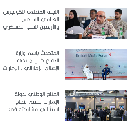
– أبوظبي 2026
اللجنة المنظمة للكونجرس
العالمي السادس
والأربعين للطب العسكري
تعقد اجتماعًا لمتابعة آخر
التحضيرات
المتحدث باسم وزارة
الدفاع خلال منتدى
الإعلام الإماراتي : الإمارات
نموذج عالمي في
الجاهزية والاستقرار
الجناح الوطني لدولة
الإمارات يختتم بنجاح
استثنائي مشاركته في
معرض «يوروساتوري
2026»