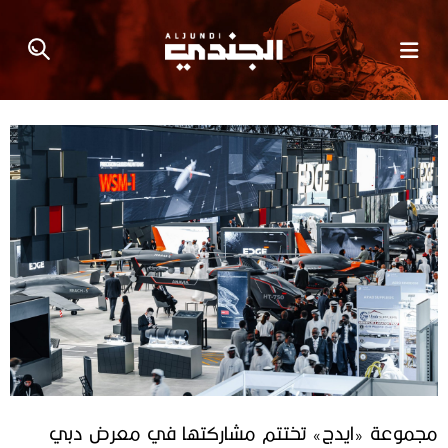
مجموعة «ايدج» تختتم مشاركتها في معرض دبي