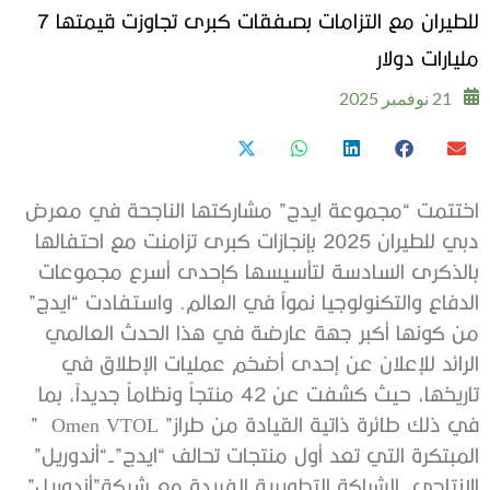
للطيران مع التزامات بصفقات كبرى تجاوزت قيمتها 7
مليارات دولار
21 نوفمبر 2025
اختتمت “مجموعة ايدج” مشاركتها الناجحة في معرض
دبي للطيران 2025 بإنجازات كبرى تزامنت مع احتفالها
بالذكرى السادسة لتأسيسها كإحدى أسرع مجموعات
الدفاع والتكنولوجيا نمواً في العالم. واستفادت “ايدج”
من كونها أكبر جهة عارضة في هذا الحدث العالمي
الرائد للإعلان عن إحدى أضخم عمليات الإطلاق في
تاريخها، حيث كشفت عن 42 منتجاً ونظاماً جديداً، بما
في ذلك طائرة ذاتية القيادة من طراز” Omen VTOL ”
المبتكرة التي تعد أول منتجات تحالف “ايدج”-“أندوريل”
الإنتاجي، الشراكة التطويرية الفريدة مع شركة”أندوريل”