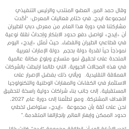
وقال حمد المرر، العضو المنتدب والرئيس التنفيذي
لمجموعة ايدج، في ختام فعاليات المعرض: “أكّدت
مشاركتنا في دورة هذا العام من معرض دبي للطيران
أن «إيدج» تواصل دفع حدود الابتكار وإحداث نقلة نوعية
في قطاعي الطيران والفضاء. حيث تُمثل «إيدج» اليوم
نموذجاً حياً لقدرة دولة بحجم دولة الإمارات لعربية
المتحدة على تحقيق نمو متسارع وبلوغ مكانة عالمية
في هذه المجالات الحيوية، التي طالما ارتبطت بالشركات
العملاقة التقليدية. ويأتي ذلك بفضل الإصرار على
الاستثمار في الكفاءات والمهارات الوطنية والتكنولوجيا
المستقبلية، إلى جانب بناء شراكات دولية راسخة لتحقيق
الأهداف المشتركة. ومع تطلّعنا إلى دورة عام 2027،
نحن على ثقة بأن مجموعة «إيدج» ستواصل تخطي
حدود الممكن وإبهار العالم بإنجازاتها المتقدمة.”
تجدر الإشارة إلى أن انطلاقة مجموعة “ايدج” كانت خلال