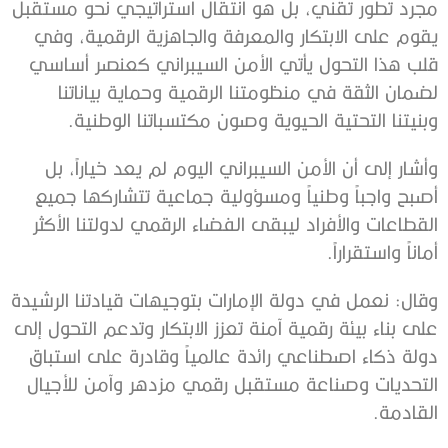
مجرد تطور تقني، بل هو انتقال استراتيجي نحو مستقبل
يقوم على الابتكار والمعرفة والجاهزية الرقمية، وفي
قلب هذا التحول يأتي الأمن السيبراني كعنصر أساسي
لضمان الثقة في منظومتنا الرقمية وحماية بياناتنا
وبنيتنا التحتية الحيوية وصون مكتسباتنا الوطنية.
وأشار إلى أن الأمن السيبراني اليوم لم يعد خياراً، بل
أصبح واجباً وطنياً ومسؤولية جماعية تتشاركها جميع
القطاعات والأفراد ليبقى الفضاء الرقمي لدولتنا الأكثر
أماناً واستقراراً.
وقال: نعمل في دولة الإمارات بتوجيهات قيادتنا الرشيدة
على بناء بيئة رقمية آمنة تعزز الابتكار وتدعم التحول إلى
دولة ذكاء اصطناعي رائدة عالمياً وقادرة على استباق
التحديات وصناعة مستقبل رقمي مزدهر وآمن للأجيال
القادمة.