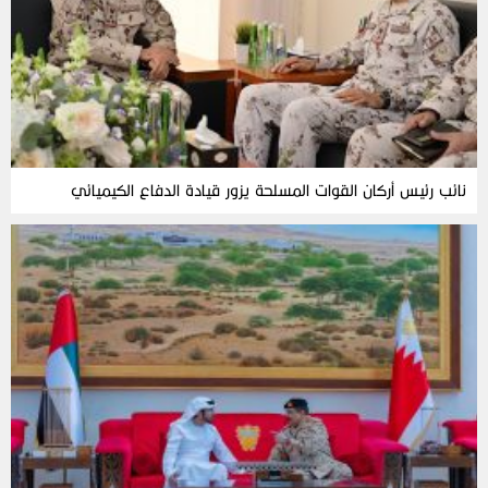
نائب رئيس أركان القوات المسلحة يزور قيادة الدفاع الكيميائي