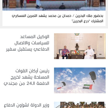
بحضور ملك البحرين / حمدان بن محمد يشهد التمرين العسكري
المشترك “درع البحرين”
الوكيل المساعد
للسياسات والاتصال
الدفاعي يستقبل سفير
جمهورية إندونيسيا لدى
الدولة
رئيسُ أركان القوات
المسلحة يشهد تخريج
الدفعة الـ24 من مجندي
الخدمة الوطنية في مركز
تدريب سيح حفير
وزير الدولة لشؤون الدفاع