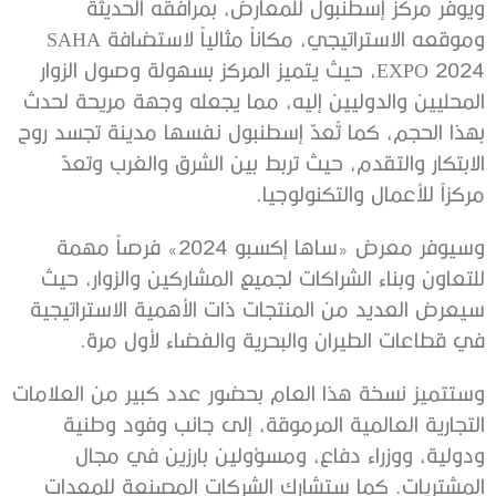
ويوفر مركز إسطنبول للمعارض، بمرافقه الحديثة
وموقعه الاستراتيجي، مكاناً مثالياً لاستضافة SAHA
EXPO 2024، حيث يتميز المركز بسهولة وصول الزوار
المحليين والدوليين إليه، مما يجعله وجهة مريحة لحدث
بهذا الحجم، كما تُعدّ إسطنبول نفسها مدينة تجسد روح
الابتكار والتقدم، حيث تربط بين الشرق والغرب وتعدّ
مركزاً للأعمال والتكنولوجيا.
وسيوفر معرض «ساها إكسبو 2024» فرصاً مهمة
للتعاون وبناء الشراكات لجميع المشاركين والزوار، حيث
سيعرض العديد من المنتجات ذات الأهمية الاستراتيجية
في قطاعات الطيران والبحرية والفضاء لأول مرة.
وستتميز نسخة هذا العام بحضور عدد كبير من العلامات
التجارية العالمية المرموقة، إلى جانب وفود وطنية
ودولية، ووزراء دفاع، ومسؤولين بارزين في مجال
المشتريات. كما ستشارك الشركات المصنعة للمعدات