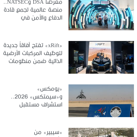
معرضا DSA وNATSEC..
منصة عالمية تجمع قادة
الدفاع والأمن في
كوالالمبور
«xRift» تفتح آفاقاً جديدة
لتوظيف المركبات الأرضية
الذاتية ضمن منظومات
الجيوش الحديثة
«يومكس»
و«سيمتكس» 2026..
استشراف مستقبل
الأنظمة غير المأهولة
والمحاكاة والتدريب
«سيبير» من