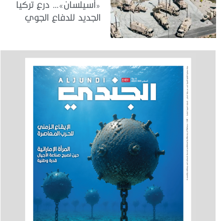
«أسيلسان»… درع تركيا
الجديد للدفاع الجوي
والصاروخي بعيد المدى