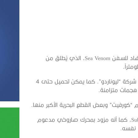
كشفت شركة MBDA البريطانية عن صاروخها الذكي المضاد للسفن Sea Venom، الذي يُطلق من
وتم إطلاقه مؤخراً من مروحية Wildcat المصنّعة من قبل شركة “ليوناردو”. كما يمكن تحميل حتى 4
جمات متزامنة.
ويتمتع بسرعة عالية، لكنه يظل دون سرعة الصوت Subsonic، كما أنه مزود بمحرك صاروخي مدعوم
 نفسه.