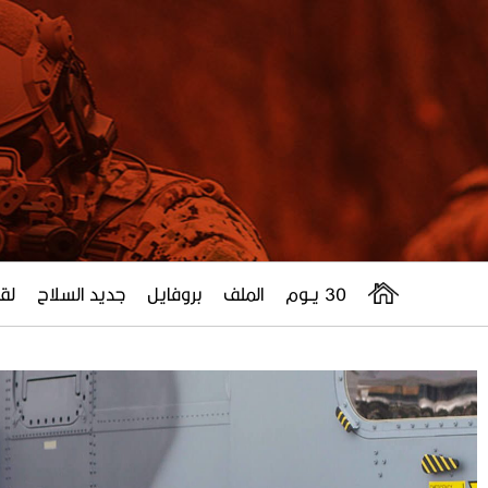
30 يــوم
الملف
بروفايل
جديد السلاح
لقا