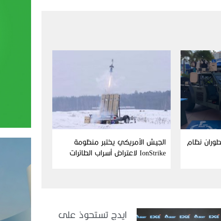
Aim وFN America تطوران نظام
الجيش الأمريكي يختبر منظومة
IonStrike لاعتراض أسراب الطائرات
بدون طيار
ايدج تستحوذ على