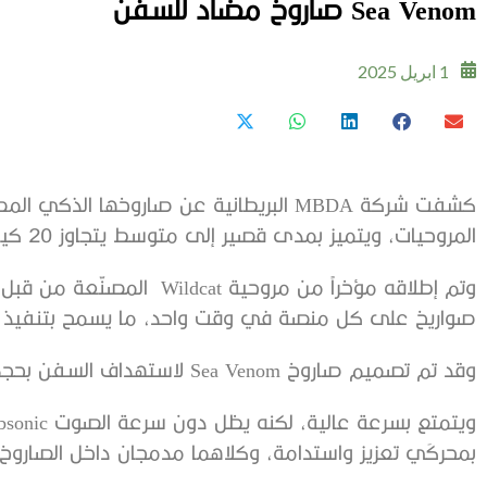
Sea Venom صاروخ مضاد للسفن
1 ابريل 2025
المروحيات، ويتميز بمدى قصير إلى متوسط يتجاوز 20 كيلومتراً.
صواريخ على كل منصة في وقت واحد، ما يسمح بتنفيذ ه
وقد تم تصميم صاروخ Sea Venom لاستهداف السفن بحجم “كورفيت” وبعض القطع البحرية الأكبر منها.
بمحركَي تعزيز واستدامة، وكلاهما مدمجان داخل الصاروخ