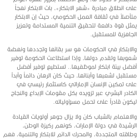
على انطلاق مبادرة «شهر الابتكار»، بات الابتكار نهجاً
متأصلاً في ثقافة العمل الحكومي، حيث إن الابتكار
يمثل قوة دافعة لتحقيق التنمية المستدامة وتعزيز
الجاهزية للمستقبل.
والابتكار في الحكومات هو سر بقائها وتجددها ونهضة
شعوبها وتقدم دولها، وإذا استطاعت الحكومة توفير
أفضل بيئة ابتكار لموظفيها.. تستطيع توفير أفضل
مستقبل لشعبها وأبنائها، حيث كان الرهان دائماً وأبداً
على تمكين الإنسان الإماراتي كاستثمار رئيسي في
الكادر البشري عبر تزويده بكل مقومات الإبداع والنجاح
ليكون قادراً على تحمل مسؤولياته.
والاهتمام بالشباب كان ولا يزال جوهر أولويات القيادة
الرشيدة في دولة الإمارات، كونهم ركيزة الوطن،
وطاقته المتجددة، والمحرك الدائم للابتكار والتنمية، فهم