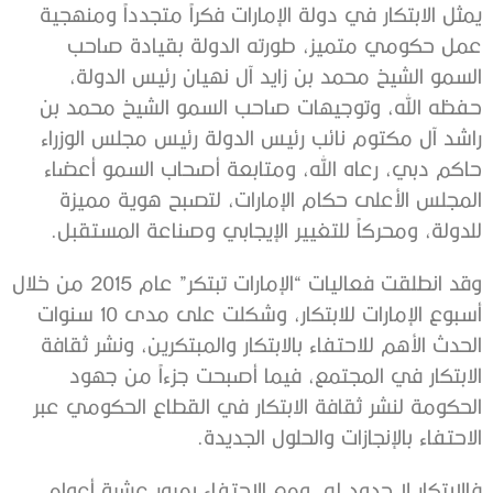
يمثل الابتكار في دولة الإمارات فكراً متجدداً ومنهجية
عمل حكومي متميز، طورته الدولة بقيادة صاحب
السمو الشيخ محمد بن زايد آل نهيان رئيس الدولة،
حفظه الله، وتوجيهات صاحب السمو الشيخ محمد بن
راشد آل مكتوم نائب رئيس الدولة رئيس مجلس الوزراء
حاكم دبي، رعاه الله، ومتابعة أصحاب السمو أعضاء
المجلس الأعلى حكام الإمارات، لتصبح هوية مميزة
للدولة، ومحركاً للتغيير الإيجابي وصناعة المستقبل.
وقد انطلقت فعاليات “الإمارات تبتكر” عام 2015 من خلال
أسبوع الإمارات للابتكار، وشكلت على مدى 10 سنوات
الحدث الأهم للاحتفاء بالابتكار والمبتكرين، ونشر ثقافة
الابتكار في المجتمع، فيما أصبحت جزءاً من جهود
الحكومة لنشر ثقافة الابتكار في القطاع الحكومي عبر
الاحتفاء بالإنجازات والحلول الجديدة.
فالابتكار لا حدود له، ومع الاحتفاء بمرور عشرة أعوام