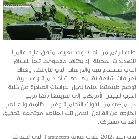
‬أهداف‭ ‬مشتركة‭.‬