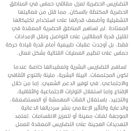
‬حماس‭ ‬على‭ ‬تنظيم‭ ‬العمليات‭ ‬القتالية‭ ‬بشكل‭ ‬فعال‭.‬