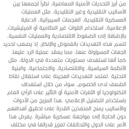
‬بالإضافة‭ ‬إلى‭ ‬الضغوط‭ ‬الاقتصادية‭ ‬والعمليات‭ ‬النفسية‭.
‬الجهات‭ ‬المسؤولة‭ ‬عنها،‭ ‬مما‭ ‬يعقد‭ ‬عملية‭ ‬الرد‭ ‬عليها‭.