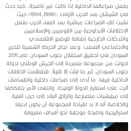
‬السودان‭ ‬في‭ ‬تحقيق‭ ‬استقلال‭ ‬جنوب‭ ‬السودان‭ ‬عام‭ ‬2011،‭
‬إلى‭ ‬ميليشيات‭ ‬متصارعة‭ ‬وانزلاق‭ ‬البلاد‭ ‬إلى‭ ‬حرب‭ ‬أهلية‭.
‬استراتيجية‭ ‬واضحة‭ ‬موجهة‭ ‬نحو‭ ‬أهداف‭ ‬معروفة‭.