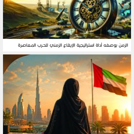
الزمن‭ ‬بوصفه‭ ‬أداة‭ ‬استراتيجية‭ ‬الإيقاع‭ ‬الزمني‭ ‬للحـرب‭ ‬المـعاصرة