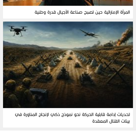
المرأة‭ ‬الإماراتية‭ ‬حين‭ ‬تصبح‭ ‬صناعة‭ ‬الأجيال‭ ‬قدرة‭ ‬وطنية
تحديات إدامة قابلية الحركة نحو نموذج ذكي لإنجاح المناورة في
بيئات القتال المعقدة