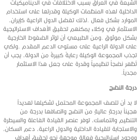
‬مجدياً‭.‬
درجة‭ ‬النضج