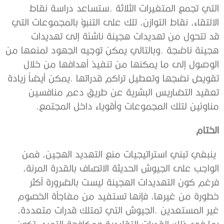
‬مناوئين‭ ‬لتلك‭ ‬المجموعات‭ ‬وأقوياء‭ ‬داخل‭ ‬المجتمع‭. ‬
الختام