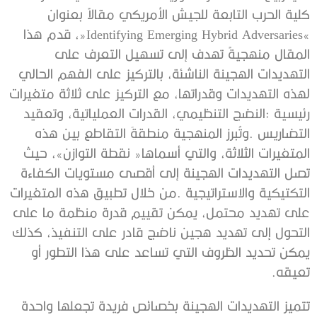
‬تعيقه‭.‬