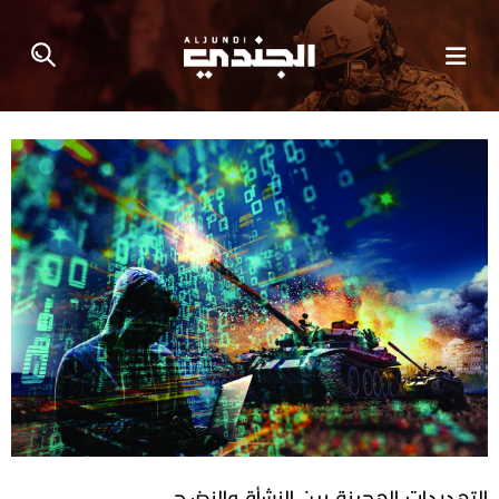
التهديدات الهجينة بين النشأة والنضـج