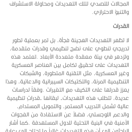
‬والتنبؤ‭ ‬الاحترازي‭.‬
القدرات