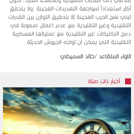
‬التقليدية‭ ‬التي‭ ‬يمكن‭ ‬أن‭ ‬تواجه‭ ‬الجيوش‭ ‬الحديثة‭.‬
اللواء‭ ‬المتقاعد‭/ ‬خالد‭ ‬السميطي
أخبار ذات صلة