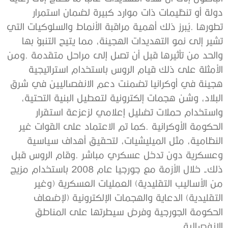
‬الانفصالية‭.‬