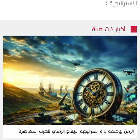
الاستراتيجية )
أخبار ذات صلة
الزمن‭ ‬بوصفه‭ ‬أداة‭ ‬استراتيجية‭ ‬الإيقاع‭ ‬الزمني‭ ‬للحـرب‭ ‬المـعاصرة