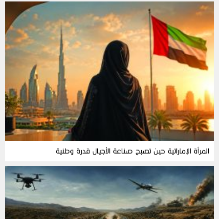
المرأة‭ ‬الإماراتية‭ ‬حين‭ ‬تصبح‭ ‬صناعة‭ ‬الأجيال‭ ‬قدرة‭ ‬وطنية