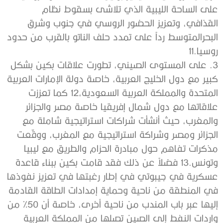
على الساحة الليبية الذي تلاشى بسقوط نظام
القذافي، وتعزيز الحضور الروسي في جنوب وشرق
البحرالمتوسط رداً على تمدد حلف الناتو بالقرب من حدود
روسيا.11
3. على المستوى الصيني، تطورت علاقات بكين بشكل
كبير مع دول الخليج العربية، خاصة دولة الإمارات العربية
المتحدة والمملكة العربية السعودية،12 كما تعززت
علاقاتها مع دول شمال إفريقيا خاصة مصر والجزائر
والمغرب، حيث أنشأت شراكات استراتيجية شاملة مع
الجزائر ومصر وشراكة استراتيجية مع المغرب، ووقّعت
مذكرات تفاهم حول مبادرة الحزام والطريق مع ليبيا
وتونس.13 فضلاً عن ذلك فقد قامت بكين ببناء قاعدة
عسكرية في جيبوتي في إطار رغبتها في تعزيز نفوذها
في المنطقة من ناحية وحماية إمدادات الطاقة القادمة
إليها عبر باب المندب من ناحية أخرى، خاصة أن 50% من
واردات النفط إلى الصين تصلها من المملكة العربية