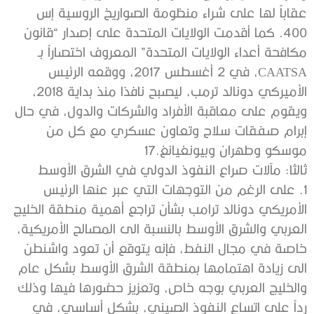
عقاباً لها على شراء منظومة الصواريخ الروسية إس
400. كما أقدمت الولايات المتحدة على إصدار “قانون
مكافحة أعداء الولايات المتحدة” المعروف اختصاراً بـ
CAATSA، في 2 أغسطس 2017، ووقعه الرئيس
الأميركي دونالد ترمب، ليصبح نافذا منذ بداية 2018،
ويقوم على معاقبة الأفراد والشركات والدول، في حال
إبرام صفقات سلاح وتعاون عسكري مع كل من
موسكو وطهران وبيونغيانغ.17
ثالثا: مآلات صراع النفوذ الدولي في الشرق الأوسط
1. على الرغم من التوجهات التي عبر عنها الرئيس
الأمريكي دونالد ترامب بشأن تراجع أهمية منطقة الخليج
العربي والشرق الأوسط بالنسبة الى المصالح الأمريكية،
خاصة في مجال النفط، فإنه يتوقع أن تعود واشنطن
الى زيادة اهتمامها بمنطقة الشرق الأوسط بشكل عام
والخليج العربي بوجه خاص، وتعزيز حضورها فيها وذلك
رداً على اتساع النفوذ الصيني، بشكل أساسي، في