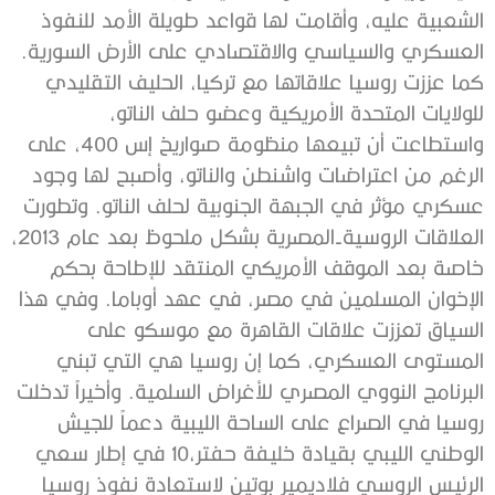
الشعبية عليه، وأقامت لها قواعد طويلة الأمد للنفوذ
العسكري والسياسي والاقتصادي على الأرض السورية.
كما عززت روسيا علاقاتها مع تركيا، الحليف التقليدي
للولايات المتحدة الأمريكية وعضو حلف الناتو،
واستطاعت أن تبيعها منظومة صواريخ إس 400، على
الرغم من اعتراضات واشنطن والناتو، وأصبح لها وجود
عسكري مؤثر في الجبهة الجنوبية لحلف الناتو. وتطورت
العلاقات الروسية-المصرية بشكل ملحوظ بعد عام 2013،
خاصة بعد الموقف الأمريكي المنتقد للإطاحة بحكم
الإخوان المسلمين في مصر، في عهد أوباما. وفي هذا
السياق تعززت علاقات القاهرة مع موسكو على
المستوى العسكري، كما إن روسيا هي التي تبني
البرنامج النووي المصري للأغراض السلمية. وأخيراً تدخلت
روسيا في الصراع على الساحة الليبية دعماً للجيش
الوطني الليبي بقيادة خليفة حفتر،10 في إطار سعي
الرئيس الروسي فلاديمير بوتين لاستعادة نفوذ روسيا