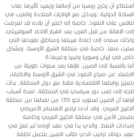
أستطاع أن يخرج روسيا من أزماتها ويعيد تأثيرها على
الساحة الدولية، ويدخل مع الولايات المتحدة والغرب في
تنافس على النفوذ، خاصة إنه اعتبر أن بلاده قد تعرضت
إلى الإهانة من قبل الغرب بعد انهيار الاتحاد السوفييتي،
ولذلك سعى إلى إعادة هيبتها ومناطق نفوذها التي
سلبت منها، خاصة في منطقة الشرق الأوسط، وبشكل
خاص في إيران وسوريا وليبيا وغيرها.6
أما بالنسبة إلى الصين، فإنها بعد سنوات طويلة من
الابتعاد عن صراع النفوذ في الشرق الأوسط والاكتفاء
بتعزيز روابطها الاقتصادية فقط مع دول المنطقة، بدأت
تتجه إلى لعب دور سياسي في المنطقة، لعدة أسباب:
أولها أن الصين تستورد نحو 55% من نفطها من منطقة
الخليج العربي، وقد أدى تراجع الاهتمام الأمريكي
بضمان الأمن في منطقة الخليج العربي وخاصة
إمدادات النفط، والذي بدأ في عهد أوباما ثم تعزز في
عهد دونالد ترامب الذي طالب الصين بتحمل تكلفة