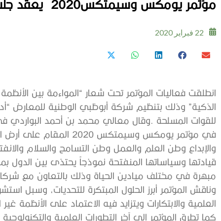
مؤتمر‭ ‬يومكس‭ ‬وسيمتكس‭ ‬2020 يعقد‭ ‬جلساته‭ ‬بحضور‭ ‬600‭ ‬مشارك
22 فبراير 2020
‬مبهرة‭ ‬في‭ ‬مختلف‭ ‬ميادين‭ ‬الحياة‭ ‬وذلك‭ ‬بالتعاون‭ ‬مع‭ ‬شركائنا‭ ‬ودول‭ ‬العالم‭ ‬الصديقة‭.‬
‬العلمية‭ ‬والابتكارات‭ ‬ويتزايد‭ ‬فيه‭ ‬الاعتماد‭ ‬على‭ ‬الأنظمة‭ ‬غير‭ ‬المأهولة‭ ‬والذكاء‭ ‬الاصطناعي‭.‬