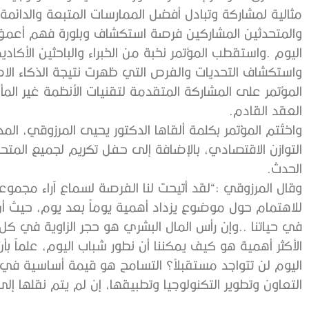
‬العقد‭ ‬القادم‭.‬
‬الحدث‭.‬
‬التعاون‭ ‬وتطوير‭ ‬التكنولوجيا‭ ‬وتطبيقها،‭ ‬إن‭ ‬لم‭ ‬يتم‭ ‬نقلها‭ ‬إلى‭ ‬التنفيذ‭ ‬والتمكين،‭ ‬فلا‭ ‬قيمة‭ ‬لها‭. ‬