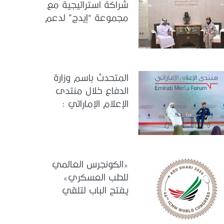
شراكة استراتيجية مع
مجموعة “إيدج” لدعم
الكونجرس العالمي
للطب العسكري –
أبوظبي 2026
المتحدث باسم وزارة
الدفاع خلال منتدى
الإعلام الإماراتي :
الإمارات نموذج عالمي
في الجاهزية
والاستقرار
«الكونجرس العالمي
للطب العسكري»
يفتح الباب لتلقي
البحوث والدراسات
المشاركة في برنامجه