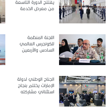
يفتتح الدورة التاسعة
من معرض الخدمة
الوطنية للتوظيف
2026
اللجنة المنظمة
للكونجرس العالمي
السادس والأربعين
للطب العسكري تعقد
اجتماعًا لمتابعة آخر
التحضيرات
الجناح الوطني لدولة
الإمارات يختتم بنجاح
استثنائي مشاركته
في معرض
«يوروساتوري 2026»