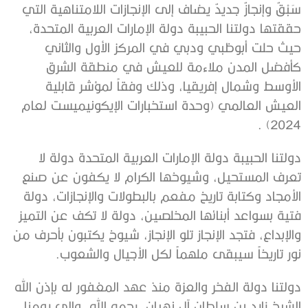
سَبْقٌ وإنجازٌ جديدٌ يضاف إلى الإنجازات اللامتناهية التي
حققتها دولتنا الحبيبة دولة الإمارات العربية المتحدة،
حيث حلت أبوظبي ودبي في المركز الأول والثاني
كأفضل المدن ملاءمة للعيش في منطقة الشرق
الأوسط وشمال إفريقيا، وذلك وفقاً لمؤشر قابلية
العيش العالمي (وحدة استخبارات الإيكونيميست لعام
2024) .
دولتنا الحبيبة دولة الإمارات العربية المتحدة دولة لا
تعرف المستحيل، وشيوخها الكرام لا يكفون عن صنع
الأمجاد وكتابة تاريخ مفعم بالبطولات والإنجازات، دولة
فتية بسواعد أبنائها المخلصين، دولة لا تكف عن التميز
والإبداع، فتجد الإنجاز تلو الإنجاز، شيوخ يكتبون بأحرف من
نور تاريخاً سيبقى ملهماً لكل الأجيال والشعوب.
دولتنا دولة الفخر والعزة منذ عهد المغفور له بإذن الله
الشيخ زايد بن سلطان آل نهيان، رحمه الله، وإلى يومنا