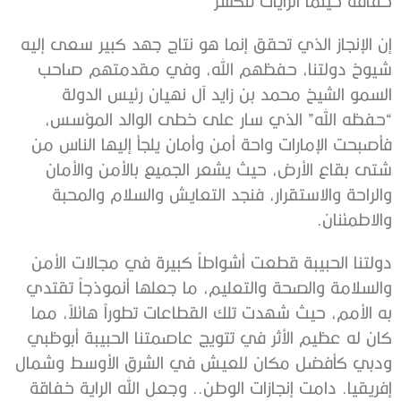
خفاقة حينما الرايات تنكسر
إن الإنجاز الذي تحقق إنما هو نتاج جهد كبير سعى إليه
شيوخ دولتنا، حفظهم الله، وفي مقدمتهم صاحب
السمو الشيخ محمد بن زايد آل نهيان رئيس الدولة
“حفظه الله” الذي سار على خطى الوالد المؤسس،
فأصبحت الإمارات واحة أمن وأمان يلجأ إليها الناس من
شتى بقاع الأرض، حيث يشعر الجميع بالأمن والأمان
والراحة والاستقرار، فنجد التعايش والسلام والمحبة
والاطمئنان.
دولتنا الحبيبة قطعت أشواطاً كبيرة في مجالات الأمن
والسلامة والصحة والتعليم، ما جعلها أنموذجاً تقتدي
به الأمم، حيث شهدت تلك القطاعات تطوراً هائلاً، مما
كان له عظيم الأثر في تتويج عاصمتنا الحبيبة أبوظبي
ودبي كأفضل مكان للعيش في الشرق الأوسط وشمال
إفريقيا. دامت إنجازات الوطن.. وجعل الله الراية خفاقة