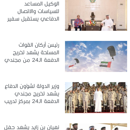
الوكيل المساعد
للسياسات والاتصال
الدفاعي يستقبل سفير
جمهورية إندونيسيا لدى
الدولة
رئيسُ أركان القوات
المسلحة يشهد تخريج
الدفعة الـ24 من مجندي
الخدمة الوطنية في مركز
تدريب سيح حفير
وزير الدولة لشؤون الدفاع
يشهد تخريج مجندي
الدفعة الـ24 بمركز تدريب
سيح اللحمة
نهيان بن زايد يشهد حفل