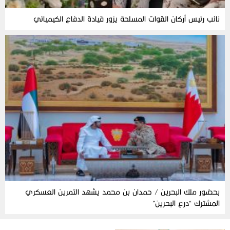
نائب رئيس أركان القوات المسلحة يزور قيادة الدفاع الكيميائي
بحضور ملك البحرين / حمدان بن محمد يشهد التمرين العسكري
المشترك “درع البحرين”