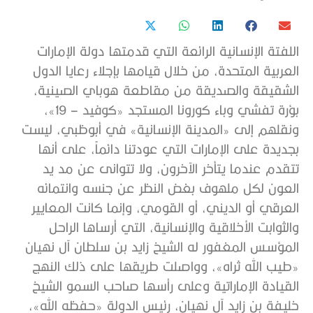
اللفتة الإنسانية الرائعة التي قدمتها دولة الإمارات
العربية المتحدة، من خلال قيامها بإجلاء رعايا الدول
الشقيقة والصديقة من مقاطعة هوباي الصينية،
بؤرة تفشي وباء كورونا المستجد «كوفيد – 19»،
ونقلهم إلى «المدينة الإنسانية» في أبوظبي، ليست
بجديدة على الإمارات التي عودتنا دائماً، على أنها
تتقدم عندما يتأخر الآخرون، ولا تتوانى عن مد يد
العون لكل ملهوف بغض النظر عن جنسه وانتمائه
العرقي أو الديني، أو القومي، وإنما كانت المعايير
والثوابت الأخلاقية والإنسانية، التي أرساها الراحل
المؤسس المغفور له الشيخ زايد بن سلطان آل نهيان
«طيب الله ثراه»، وواصلت طريقها على ذلك النهج
القيادة الإماراتية وعلى رأسها صاحب السمو الشيخ
خليفة بن زايد آل نهيان، رئيس الدولة «حفظه الله»،