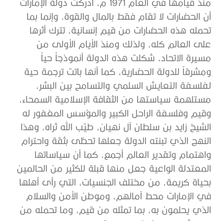
منذ قيامها في العام 1971 م، أدركت دولة الإمارات
أن الحضارات لا تقام فقط بالمال والقوة، وإنما بما
تحمله هذه الحضارات من قيم إنسانية، تترك أثرها
على العالم كله، ولذلك ومنذ الأيام الأولى من
مسيرة الاتحاد، شكلت هذه الدولة أنموذجاً حياً
ومشرقاً للدولة الحضارية، كما أنها باتت ترجمة حية
لفلسفة التعايش السلمي والتسامح بين البشر،
مستلهمة سياستها من الثقافة الإسلامية السمحاء،
وقيم وفلسفة الراحل الكبير والمؤسس المغفور له
الشيخ زايد بن سلطان آل نهيان، طيّب الله ثراه، وهذا
النهج الذي تبنته الدولة جعلها تحظى بثقة واحترام
واهتمام وتقدير العالم أجمع، كما أن سياساتها
المعتدلة الواعية جعل منها قبلة للكثير من الحالمين
بحياة كريمة، من مختلف الجنسيات، التي رأى أهلها
في الإمارات محط آمالهم، وموطن الأمن والسلام
الذي يحلمون به، بما تمثله من قيم، وما تحمله من