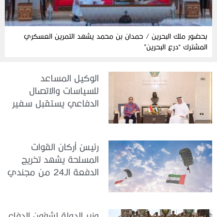
بحضور ملك البحرين / حمدان بن محمد يشهد التمرين العسكري
المشترك “درع البحرين”
الوكيل المساعد
للسياسات والاتصال
الدفاعي يستقبل سفير
جمهورية إندونيسيا لدى
الدولة
رئيسُ أركان القوات
المسلحة يشهد تخريج
الدفعة الـ24 من مجندي
الخدمة الوطنية في مركز
تدريب سيح حفير
وزير الدولة لشؤون الدفاع