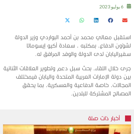
6 يوليو 2023
استقبل
معالي
محمد
بن
أحمد
البواردي
وزير
الدولة
لشؤون
الدفاع،
بمكتبه
،
سعادة
أكيو
إيسوماتا
سفير
اليابان
لدى
الدولة
والوفد
المرافق
له
.
جرى
خلال
اللقاء،
بحث
سبل
دعم
وتطوير
العلاقات
الثنائية
بين
دولة
الإمارات
العربية
المتحدة
واليابان
في
مختلف
المجالات،
خاصة
الدفاعية
والعسكرية،
بما
يحقق
المصالح
المشتركة
للبلدين
.
أخبار ذات صلة