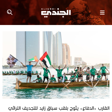
القارب «الدفاع» يتّوج بلقب سباق زايد للتجديف التراثي