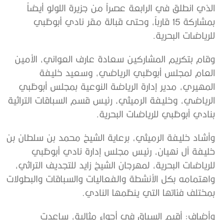
الذي انطلق في الرابعة عصراً من جزيرة اللولو أيضاً
بمشاركة 15 قارباً، وحتى قبالة مقر نادي أبوظبي
للرياضات البحرية.
وقام بتكريم المشاركين سعادة عارف العواني، الأمين
العام لمجلس أبوظبي الرياضي، وسعيد خليفة
المهيري، مدير إدارة الرياضة النوعية بمجلس أبوظبي
الرياضي، وخليفة الرميثي، رئيس قسم السباقات التراثية
بنادي أبوظبي للرياضات البحرية.
وأشاد خليفة الرميثي، برعاية الشيخ محمد بن سلطان بن
خليفة آل نهيان، رئيس مجلس إدارة نادي أبوظبي
للرياضات البحرية، لمهرجان الشيخ زايد للتجديف التراثي،
واهتمامه بكل الأنشطة والفعاليات والسباقات والبطولات
بمختلف فئاتها التي ينظمها النادي.
وأضاف: أقيم السباق في أجواء مثالية، ساعدت