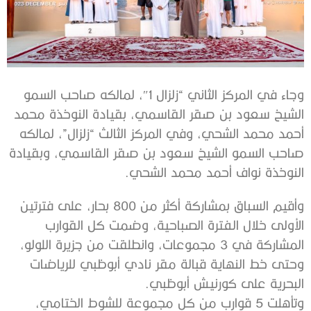
وجاء في المركز الثاني “زلزال 1″، لمالكه صاحب السمو
الشيخ سعود بن صقر القاسمي، بقيادة النوخذة محمد
أحمد محمد الشحي، وفي المركز الثالث “زلزال”، لمالكه
صاحب السمو الشيخ سعود بن صقر القاسمي، وبقيادة
النوخذة نواف أحمد محمد الشحي.
وأقيم السباق بمشاركة أكثر من 800 بحار، على فترتين
الأولى خلال الفترة الصباحية، وضمت كل القوارب
المشاركة في 3 مجموعات، وانطلقت من جزيرة اللولو،
وحتى خط النهاية قبالة مقر نادي أبوظبي للرياضات
البحرية على كورنيش أبوظبي.
وتأهلت 5 قوارب من كل مجموعة للشوط الختامي،