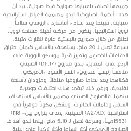
‬استراتجية‭ (‬A2‭/‬AD‭) ‬الصينية،‭ ‬بمدى‭ ‬يتراوح‭ ‬بين‭ (‬1118‭ –