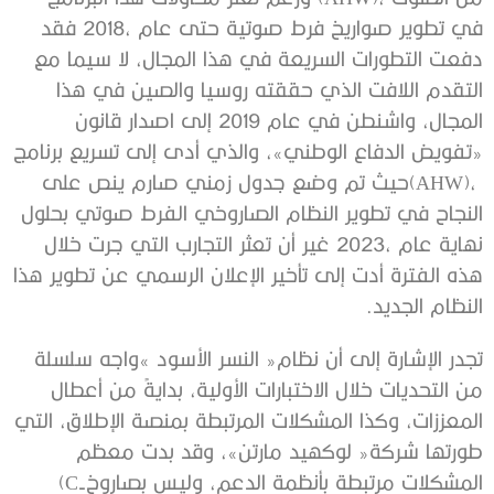
‬النظام‭ ‬الجديد‭. ‬
‬المشكلات‭ ‬مرتبطة‭ ‬بأنظمة‭ ‬الدعم،‭ ‬وليس‭ ‬بصاروخ‭ (‬C-