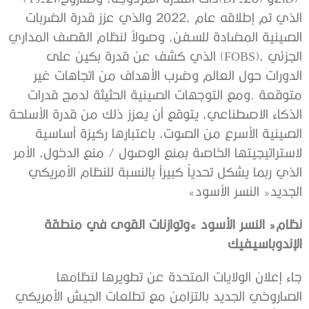
‬الجديد‭ ‬‮«‬النسر‭ ‬الأسود‮»‬
‬الإندوباسيفيك