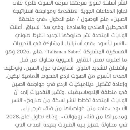
‬ومدمراتها‭ ‬من‭ ‬فئة‭ ‬‮«‬زوموالت‮»‬،‭ ‬وذلك‭ ‬بحلول‭ ‬عام‭ ‬2028،‭