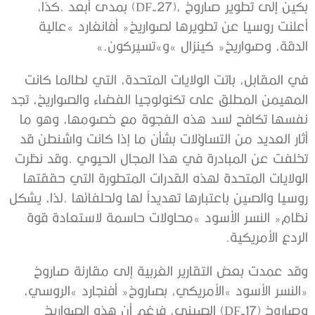
‬الدقة،‭ ‬وصواريخ‭ ‬‮«‬كينزال‮»‬‭ ‬و»تسيركون‮»‬‭. ‬
‬الردع‭ ‬الأمريكية‭. ‬