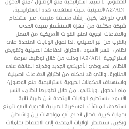
‬واستهداف‭ ‬المكونات‭ ‬الحيوية‭ ‬لاستراتيجية‭ ‬منع‭ ‬الوصول‭/