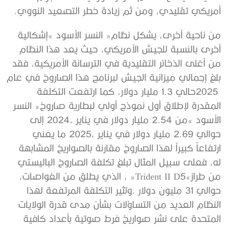
‬أمريكي‭ ‬تقليدي،‭ ‬ومن‭ ‬ثم‭ ‬زيادة‭ ‬خطر‭ ‬التصعيد‭ ‬النووي‭.‬