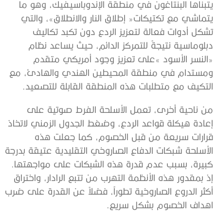
‬التكيف‭ ‬مع‭ ‬متطلبات‭ ‬هذه‭ ‬المنطقة‭ ‬القابلة‭ ‬للتصعيد‭.‬
‬كبيرة،‭ ‬بسبب‭ ‬عدم‭ ‬قدرة‭ ‬هذه‭ ‬الشبكات‭ ‬على‭ ‬مواجهتها‭.
‬اهداف‭ ‬الخصوم‭ ‬بشكل‭ ‬سريع‭.‬