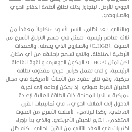
‬والصاروخي‭.‬
‬الأرضية‭ ‬المتنقلة،‭ ‬والتي‭ ‬تسمح‭ ‬بإطلاقه‭ ‬من‭ ‬أي‭ ‬مكان‭.