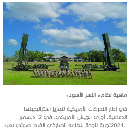
‌ماهية‭ ‬نظام‭ ‬‮«‬النسر‭ ‬الأسود‮»‬‭ ‬