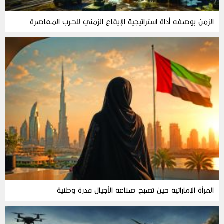
الزمن‭ ‬بوصفه‭ ‬أداة‭ ‬استراتيجية‭ ‬الإيقاع‭ ‬الزمني‭ ‬للحـرب‭ ‬المـعاصرة
المرأة‭ ‬الإماراتية‭ ‬حين‭ ‬تصبح‭ ‬صناعة‭ ‬الأجيال‭ ‬قدرة‭ ‬وطنية