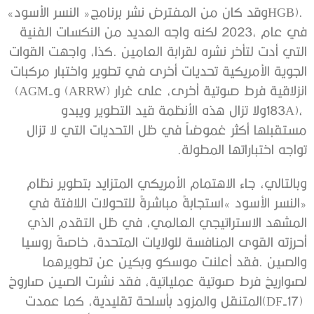
HGB‭). ‬وقد‭ ‬كان‭ ‬من‭ ‬المفترض‭ ‬نشر‭ ‬برنامج‭ ‬‮«‬النسر‭ ‬الأسود‮»‬‭
‬انزلاقية‭ ‬فرط‭ ‬صوتية‭ ‬أخرى،‭ ‬على‭ ‬غرار‭ (‬ARRW‭) ‬و‭(‬AGM-
‬تواجه‭ ‬اختباراتها‭ ‬المطولة‭.‬