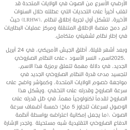
‬في‭ ‬إطار‭ ‬نظام‭ ‬تشغيلي‭ ‬متكامل‭.‬