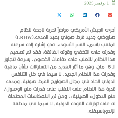
1 نوفمبر 2025
‬صاروخي‭ ‬جديد‭ ‬فرط‭ ‬صوتي‭ ‬بعيد‭ ‬المدى‭ (‬LRHW‭)‬،‭
‬الـ‭
‬قدرة‭ ‬هذا‭ ‬النظام‭ ‬على‭ ‬التغلب‭ ‬على‭ ‬قدرات‭ ‬منع‭ ‬الوصول‭/
‬الإندوباسيفك‭.‬