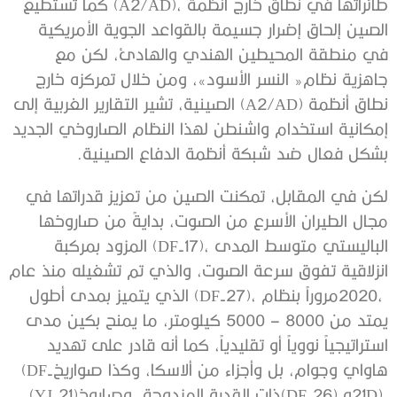
‬بشكل‭ ‬فعال‭ ‬ضد‭ ‬شبكة‭ ‬أنظمة‭ ‬الدفاع‭ ‬الصينية‭.‬
‬هاواي‭ ‬وجوام،‭ ‬بل‭ ‬وأجزاء‭ ‬من‭ ‬ألاسكا،‭ ‬وكذا‭ ‬صواريخ‭ (‬DF-
21D‭) ‬و‭(‬DF-26‭) ‬ذات‭ ‬القدرة‭ ‬المزدوجة،‭ ‬وصاروخ‭ (‬YJ-21‭)