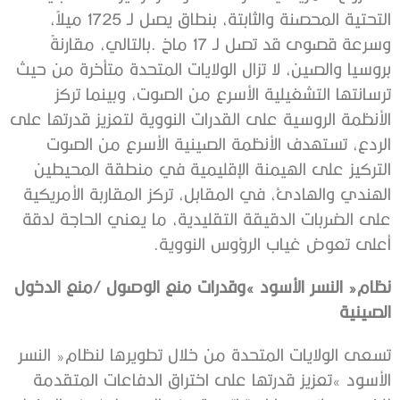
‬أعلى‭ ‬تعوض‭ ‬غياب‭ ‬الرؤوس‭ ‬النووية‭.‬
‬الصينية