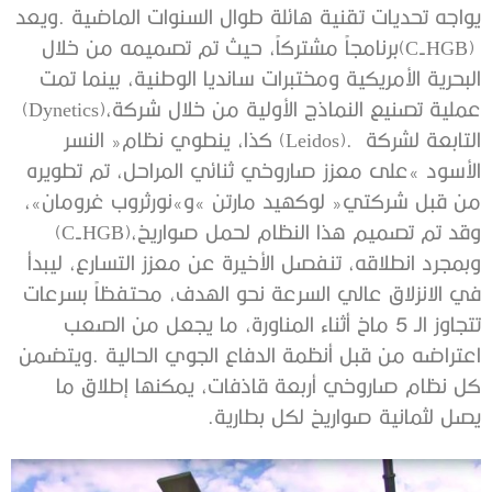
‬عملية‭ ‬تصنيع‭ ‬النماذج‭ ‬الأولية‭ ‬من‭ ‬خلال‭ ‬شركة‭ (‬Dynetics‭)‬،‭
‬التابعة‭ ‬لشركة‭ (‬Leidos‭).
‬وقد‭ ‬تم‭ ‬تصميم‭ ‬هذا‭ ‬النظام‭ ‬لحمل‭ ‬صواريخ‭ (‬C-HGB‭)‬،‭
‬يصل‭ ‬لثمانية‭ ‬صواريخ‭ ‬لكل‭ ‬بطارية‭.‬