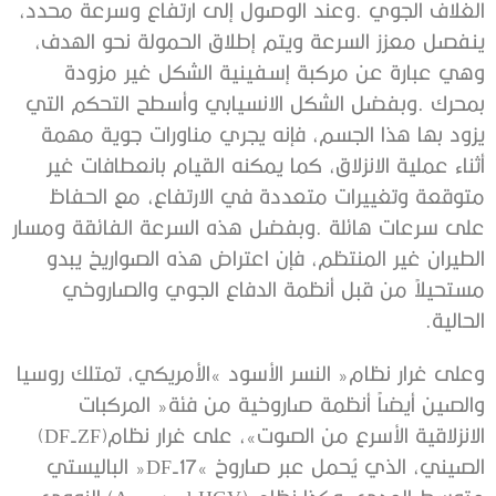
‬الحالية‭. ‬
‬الانزلاقية‭ ‬الأسرع‭ ‬من‭ ‬الصوت‮»‬،‭ ‬على‭ ‬غرار‭ ‬نظام‭ (‬DF-ZF‭)