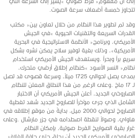
‬تتجاوز‭ ‬خمسة‭ ‬أضعاف‭ ‬سرعة‭ ‬الصوت‭.‬