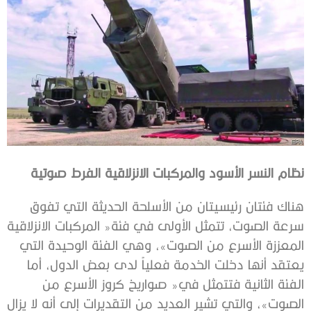
نظام‭ ‬النسر‭ ‬الأسود‭ ‬والمركبات‭ ‬الانزلاقية‭ ‬الفرط‭ ‬صوتية