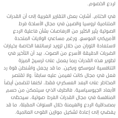
‬لردع‭ ‬الخصوم‭.‬
‬يفضي‭ ‬إلى‭ ‬إعادة‭ ‬تشكيل‭ ‬موازين‭ ‬القوى‭ ‬العالمية‭.‬