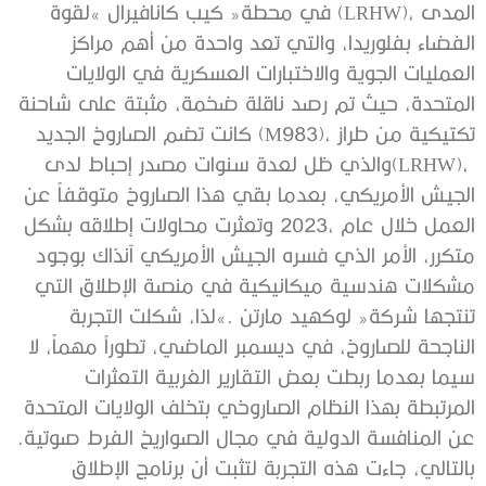
‬عن‭ ‬المنافسة‭ ‬الدولية‭ ‬في‭ ‬مجال‭ ‬الصواريخ‭ ‬الفرط‭ ‬صوتية‭.