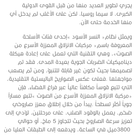
‬منها‭ ‬الخدمة‭ ‬حتى‭ ‬الآن‭. ‬