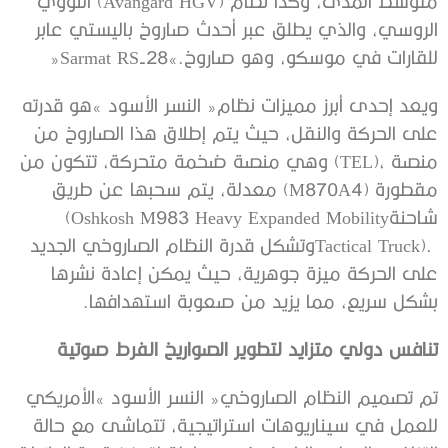
‬للقارات‭ ‬في‭ ‬موسكو،‭ ‬وهو‭ ‬صاروخ‭ ‬‮«‬Sarmat RS-28‮»‬‭.‬
‬شاحنة‭ (‬Oshkosh M983‭ ‬Heavy Expanded Mobility
‬بشكل‭ ‬سريع،‭ ‬مما‭ ‬يزيد‭ ‬من‭ ‬صعوبة‭ ‬استهدافها‭. ‬
تنافس‭ ‬دولي‭ ‬متزايد‭ ‬لتطوير‭ ‬الصواريخ‭ ‬الفرط‭ ‬صوتية