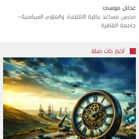
عدنان‭ ‬موسى
‭‬مدرس‭ ‬مساعد‭ ‬بكلية‭ ‬الاقتصاد‭ ‬والعلوم‭ ‬السياسية‭ ‬–‭
‬جامعة‭ ‬القاهرة‭
أخبار ذات صلة