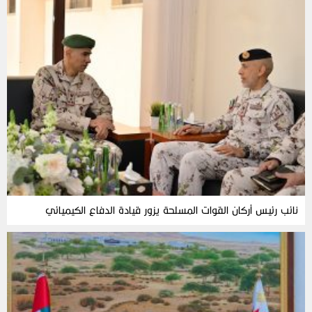
نائب رئيس أركان القوات المسلحة يزور قيادة الدفاع الكيميائي