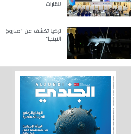
للقارات
تركيا تكشف عن “صاروخ
النينجا”