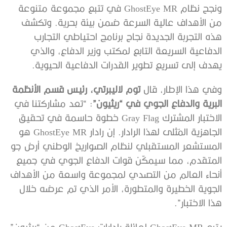
ونجح نظام GhostEye MR في تتبع مجموعة متنوعة
من الأهداف عالية السرعة ضمن بيئة بحرية. وتكشف
هذه التجربة الجديدة نجاح برنامج احتياطي التجارب
الدفاعية السريعة التابع لمكتب وزير الدفاع، والذي
يهدف إلى تسريع تطوير القدرات الدفاعية الحيوية.
وفي هذا الإطار، قال
توم لاليبرتي، رئيس قسم الأنظمة
البرية والدفاع الجوي في “ريثيون”
: “تعد مشاركتنا في
الاختبار المشترك Gray Flag خطوة حاسمة في تحقيق
الجاهزية المُثلى لهذا الرادار. إن رادار GhostEye MR هو
المستشعر المستقبلي لنظام الصواريخ الوطني أرض جو
المتقدم، مما سيمكّن قوات الدفاع الجوي في جميع
أنحاء العالم من التصدي لمجموعة واسعة من الأهداف
الجوية الخطيرة والمتطورة، الأمر الذي تم عرضه خلال
هذا الاختبار”.
يتبع GhostEye MR لعائلة رادارات GhostEye من “ريثيون”،