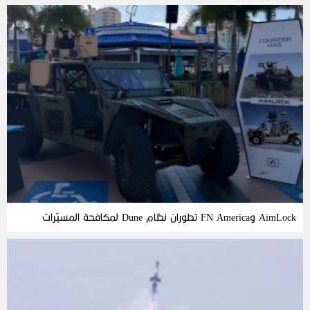
AimLock وFN America تطوران نظام Dune لمكافحة المسيّرات