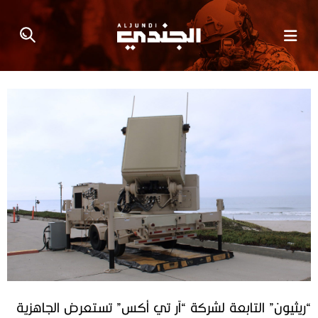
“ريثيون” التابعة لشركة “آر تي أكس” تستعرض الجاهزية