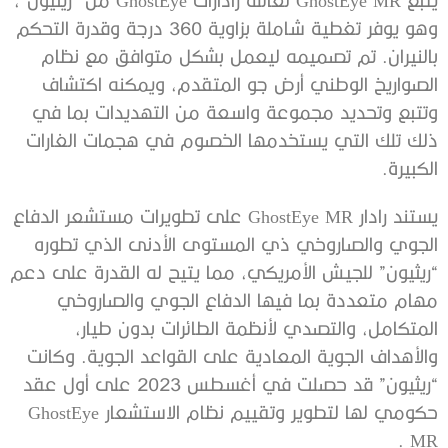
وهو يوفر تغطية شاملة بزاوية 360 درجة وقدرة التحكم
بالنيران. تم تصميمه ليعمل بشكل متوافق مع نظام
الصواريخ الوطني أرض جو المتقدم، ويمكنه اكتشاف
وتتبع وتحديد مجموعة واسعة من التهديدات بما في
ذلك تلك التي يستخدمها الخصوم في هجمات الغارات
الكبيرة.
يستند رادار GhostEye MR على تطويرات مستشعر الدفاع
الجوي والصاروخي ذي المستوى الأدنى الذي تطوره
“ريثيون” للجيش الأمريكي، مما يتيح له القدرة على دعم
مهام متعددة بما فيها الدفاع الجوي والصاروخي
المتكامل، والتصدي لأنظمة الطائرات بدون طيار،
والأهداف الجوية المعادية على القواعد الجوية. وكانت
“ريثيون” قد حصلت في أغسطس 2023 على أول عقد
حكومي لها لتطوير وتقييم نظام الاستشعار GhostEye
MR .