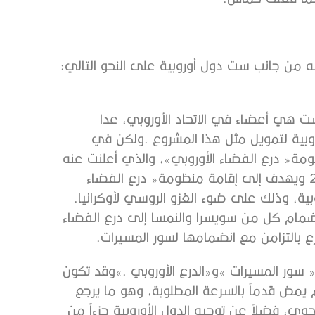
يمكن‭ ‬تفصيل‭ ‬مقترح‭ ‬‮«‬سور‭ ‬المسيرات‮»‬‭ ‬الذي‭ ‬تم‭ ‬الإعلان‭ ‬عنه‭ ‬من‭ ‬جانب‭ ‬ست‭ ‬دول‭ ‬أوروبية‭ ‬على‭ ‬النحو‭ ‬التالي‭:
‬الأوروبي‮»‬‭ ‬بهدف‭ ‬سد‭ ‬الثغرات‭ ‬في‭ ‬نظم‭ ‬الدفاع‭ ‬الجوي‭ ‬الأوروبية،‭ ‬وذلك‭ ‬على‭ ‬ضوء‭ ‬الغزو‭ ‬الروسي‭ ‬لأوكرانيا‭.