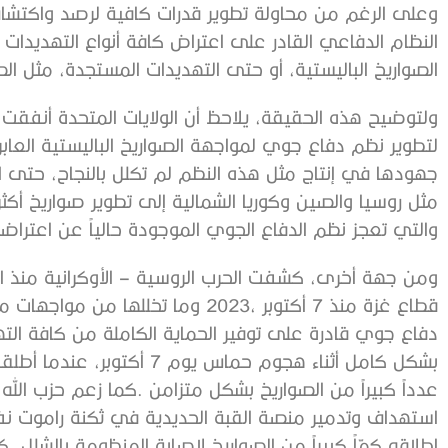
‬الصواريخ‭ ‬الباليستية،‭ ‬أو‭ ‬حتى‭ ‬التهديدات‭ ‬المستجدة،‭ ‬مثل‭ ‬الصواريخ‭ ‬الفرط‭ ‬صوتية‭. ‬
‬والتي‭ ‬تعجز‭ ‬نظم‭ ‬الدفاع‭ ‬الجوي‭ ‬الموجودة‭ ‬حالياً‭ ‬عن‭ ‬اعتراضها‭. ‬
‬إطلاقه‭ ‬كمّاً‭ ‬كبيراً‭ ‬من‭ ‬الصواريخ‭ ‬لإصابة‭ ‬المنظومة‭ ‬بالشلل،‭ ‬كما‭ ‬فعلت‭ ‬حماس‭. ‬