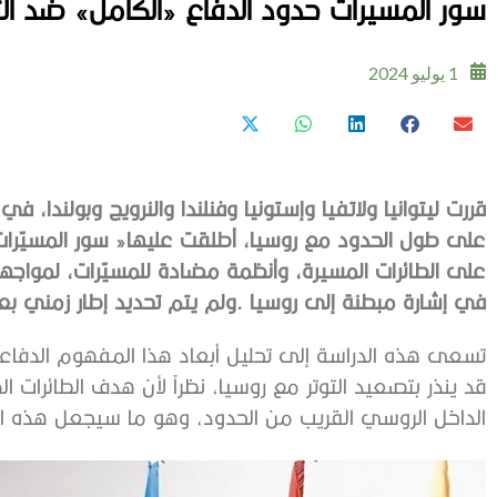
سور المسيرات حدود الدفاع «الكامل» ضد الت
1 يوليو 2024
‬في‭ ‬إشارة‭ ‬مبطنة‭ ‬إلى‭ ‬روسيا‭. ‬ولم‭ ‬يتم‭ ‬تحديد‭ ‬إطار‭ ‬زمني‭ ‬بعد‭ ‬لتنفيذ‭ ‬هذه‭ ‬الخطة‭. ‬
‬الداخل‭ ‬الروسي‭ ‬القريب‭ ‬من‭ ‬الحدود،‭ ‬وهو‭ ‬ما‭ ‬سيجعل‭ ‬هذه‭ ‬النظم‭ ‬عرضة‭ ‬لاستهداف‭ ‬القوات‭ ‬الروسية‭. ‬