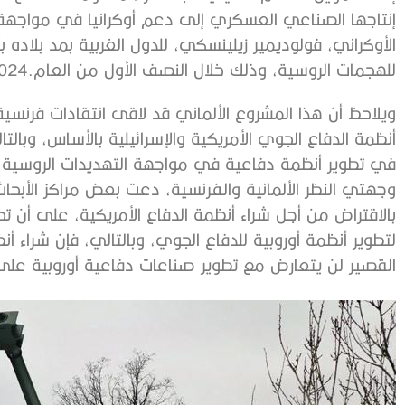
‬للهجمات‭ ‬الروسية،‭ ‬وذلك‭ ‬خلال‭ ‬النصف‭ ‬الأول‭ ‬من‭ ‬العام‭ ‬2024‭. ‬
‬القصير‭ ‬لن‭ ‬يتعارض‭ ‬مع‭ ‬تطوير‭ ‬صناعات‭ ‬دفاعية‭ ‬أوروبية‭ ‬على‭ ‬المديين‭ ‬المتوسط‭ ‬والطويل‭. ‬