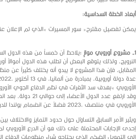
أبعاد‭ ‬الخطة‭ ‬السداسية‭: ‬
1- مشروع‭ ‬أوروبي‭ ‬موازٍ‭:‬
‬الأوروبي‭ ‬في‭ ‬منتصف‭ ‬2023،‭ ‬فضلاً‭ ‬عن‭ ‬انضمام‭ ‬بولندا‭ ‬للدرع‭ ‬بالتزامن‭ ‬مع‭ ‬انضمامها‭ ‬لسور‭ ‬المسيرات‭. ‬