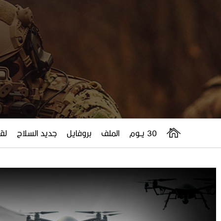
30 يــوم
الملف
بروفايل
جديد السلاح
لقا