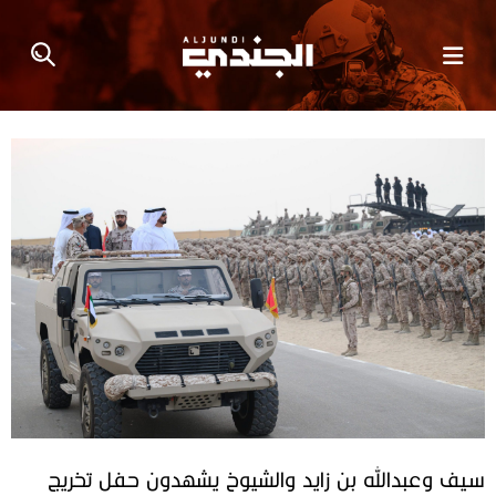
سيف وعبدالله بن زايد والشيوخ يشهدون حفل تخريج