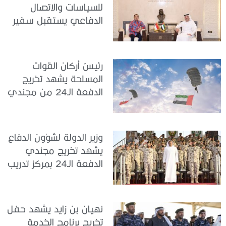
للسياسات والاتصال
الدفاعي يستقبل سفير
جمهورية إندونيسيا لدى
الدولة
رئيسُ أركان القوات
المسلحة يشهد تخريج
الدفعة الـ24 من مجندي
الخدمة الوطنية في مركز
تدريب سيح حفير
وزير الدولة لشؤون الدفاع
يشهد تخريج مجندي
الدفعة الـ24 بمركز تدريب
سيح اللحمة
نهيان بن زايد يشهد حفل
تخريج برنامج الخدمة