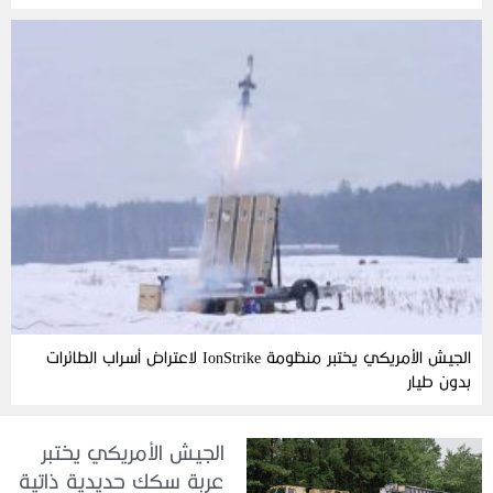
الجيش الأمريكي يختبر منظومة IonStrike لاعتراض أسراب الطائرات
بدون طيار
الجيش الأمريكي يختبر
عربة سكك حديدية ذاتية