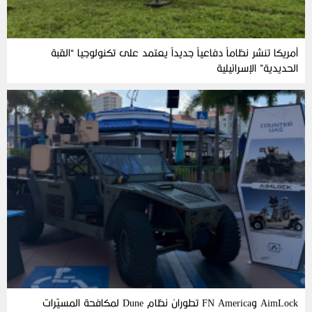
أمريكا تنشر نظاماً دفاعياً جديداً يعتمد على تكنولوجيا “القبة
الحديدية” الإسرائيلية
AimLock وFN America تطوران نظام Dune لمكافحة المسيّرات