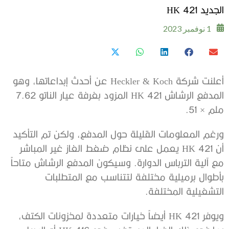
الجديد HK 421
1 نوفمبر 2023
أعلنت شركة Heckler & Koch عن أحدث إبداعاتها، وهو
المدفع الرشاش HK 421 المزود بغرفة عيار الناتو 7.62
ملم × 51.
ورغم المعلومات القليلة حول المدفع، ولكن تم التأكيد
أن HK 421 يعمل على نظام ضغط الغاز غير المباشر
مع آلية الترباس الدوارة. وسيكون المدفع الرشاش متاحاً
بأطوال برميلية مختلفة لتتناسب مع المتطلبات
التشغيلية المختلفة.
ويوفر HK 421 أيضاً خيارات متعددة لمخزونات الكتف،