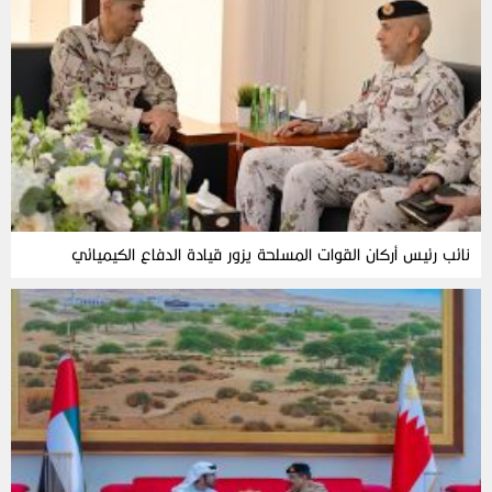
نائب رئيس أركان القوات المسلحة يزور قيادة الدفاع الكيميائي