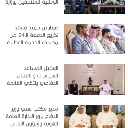
الوطنية للملتحقين بوزارة
الداخلية
عمار بن حميد يشهد
تخريج الدفعة الـ24 من
مجندي الخدمة الوطنية
في مركز تدريب المنامة
الوكيل المساعد
للسياسات والاتصال
الدفاعي يلتقي القائمة
بالأعمال لدى البعثة
الأمريكية في الدولة
مدير مكتب سمو وزير
الدفاع يزور الإدارة العامة
للهوية وشؤون الأجانب