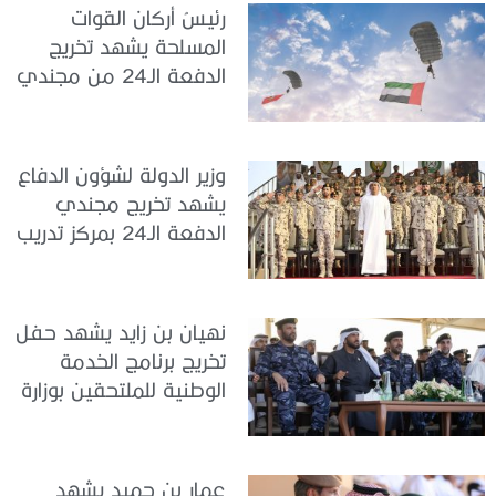
رئيسُ أركان القوات
المسلحة يشهد تخريج
الدفعة الـ24 من مجندي
الخدمة الوطنية في مركز
تدريب سيح حفير
وزير الدولة لشؤون الدفاع
يشهد تخريج مجندي
الدفعة الـ24 بمركز تدريب
سيح اللحمة
نهيان بن زايد يشهد حفل
تخريج برنامج الخدمة
الوطنية للملتحقين بوزارة
الداخلية
عمار بن حميد يشهد