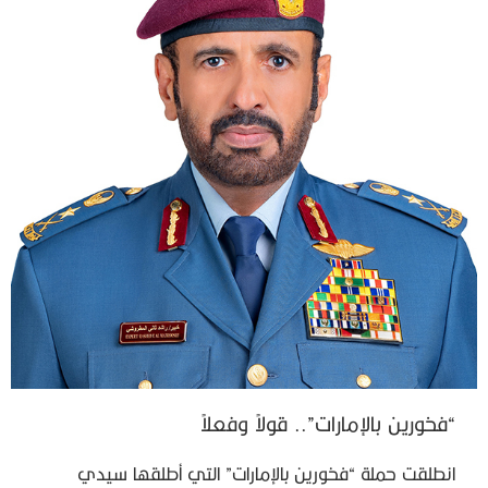
“فخورين بالإمارات”.. قولاً وفعلاً
انطلقت حملة “فخورين بالإمارات” التي أطلقها سيدي