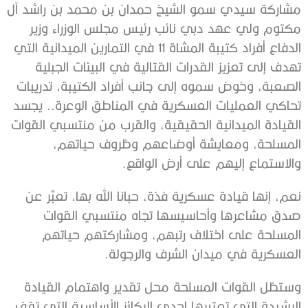
مشاركة سيدي سمو الشيخ حمدان بن محمد بن راشد آل
مكتوم ولي عهد دبي نائب رئيس مجلس الوزراء وزير
الدفاع أفراد كتيبة المشاة 11 في التمارين الميدانية التي
تهدف إلى تعزيز القدرات القتالية في البيئات الجبلية
الصعبة، وخوض سموه إلى جانب أفراد الكتيبة، تدريبات
تحاكي العمليات العسكرية في المناطق الوعرة.. يجسد
القيادة الميدانية الحقيقية، والقرب من منتسبي القوات
المسلحة، ومعايشة أوضاعهم وظروف حياتهم،
والاستماع إليهم على أرض الواقع.
نعم، إنها قيادة عسكرية فذة، حبانا الله بها، تعبِّر عن
صدق مشاعرها وأحاسيسها تجاه منتسبي القوات
المسلحة على اختلاف رتبهم، ومشاركتهم حياتهم
العسكرية في ميدان الشرف والرجولة.
وستظل القوات المسلحة محل تقدير واهتمام القيادة
الرشيدة التي تعتبرها إحدى الركائز الأساسية التي تقف