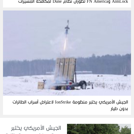
AimLock وFN America تطوران نظام Dune لمكافحة المسيّرات
الجيش الأمريكي يختبر منظومة IonStrike لاعتراض أسراب الطائرات
بدون طيار
الجيش الأمريكي يختبر