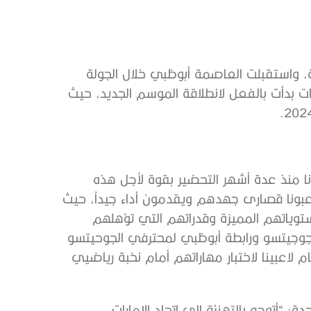
ة، واستقبلت العاصمة أبوظبي خلال الجولة
أن الاستعدادات بدأت بالفعل لانطلاقة الموسم الجديد، حيث
رب أكاديمية MOD الإمارتية: “بدأنا منذ عدة أشهر التحضير بقوة لأجل هذه
اعبونا قصارى جهدهم ويقدمون أداء جيداً، حيث
 مستوياتهم المميزة وقدراتهم التي تؤهلهم
للجوجيتسو ورابطة أبوظبي لمحترفي الجوحيتسو
م لاعبينا لاختبار مهاراتهم أمام نخبة رياضيي
: “أتوجه بالتهنئة إلى اتحاد الإمارات