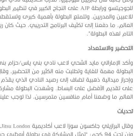
للجوجيتسو ورابطة AJP على النجاح الكبير في
للاعبين والمدربين. وتتمتع البطولة بأهمية كبرى وتستقطب 
التام لهذه البطولة”.
التحضير والاستعداد
البطولة مهمة للغاية وتطلبت منه الكثير من التحضير، وقال
وإحراز ميدالية ذهبية تضاف إلى رصيد النادي الذي يقدّ
على تقديم الأفضل على البساط. وشهدت البطولة مشاركة
العالم ما وضعنا أمام منافسين متمرسين، لذا توجب علينا 
تحديات
وزن تحت 94 كجم: “تمثل المشاركة في بطولة أبوظبي