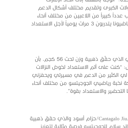
 تنظيم البطولات الكبرى وتقديم مختلف أشكال الدعم
عدداً كبيراً من اللاعبين من مختلف أنحاء
العالم، ما دفعنا إلى تكثيف البرنامج التدريبي، حيث كان رياضيونا يتدربون 3 مرات يومياً لأجل الاستعداد
وأكد الإماراتي مايد الشحي لاعب نادي بني ياس/حزام بني الذي حقّق ذهبية وزن تحت 56 كجم، بأن
: “كنت على أتم الاستعداد لخوض النزالات
م لي الكثير من الدعم في مسيرتي ويحفزني
 نخبة رياضيي الجوجيتسو من مختلف أنحاء
التحضير والاستعداد بقوة”.
وقال البرازيلي جاكسون سوزا لاعب أكاديمية Cantagalo Jiu-Jitsu London/حزام أسود والذي حقق ذهبية
 جراند سلام للجوجيتسو فرصة مثالية لتعزيز