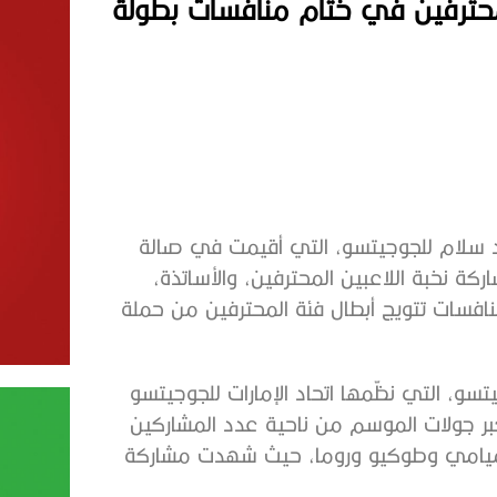
M وصيفاً لفئة المحترفين في ختام منافسات بطولة
ة أبوظبي جراند سلام للجوجيتسو، التي أقيمت في صالة
اركة نخبة اللاعبين المحترفين، والأساتذة،
افسات تتويج أبطال فئة المحترفين من حملة
سو، التي نظّمها اتحاد الإمارات للجوجيتسو
 مع رابطة أبوظبي لمحترفي الجوجيتسو (AJP)، أكبر جولات الموسم من ناحية عدد المشاركين
و وميامي وطوكيو وروما، حيث شهدت مشاركة