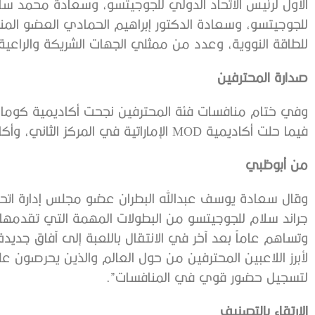
الأول لرئيس الاتحاد الدولي للجوجيتسو، وسعادة محمد سالم
للجوجيتسو، وسعادة الدكتور إبراهيم الحمادي العضو المن
للطاقة النووية، وعدد من ممثلي الجهات الشريكة والراعية 
صدارة المحترفين
وفي ختام منافسات فئة المحترفين نجحت أكاديمية كوماندو
فيما حلت أكاديمية MOD الإماراتية في المركز الثاني، وأكاديمية الوحدة للجوجيتسو في المركز الثالث.
من أبوظبي
وقال سعادة يوسف عبدالله البطران عضو مجلس إدارة اتحاد 
جراند سلام للجوجيتسو من البطولات المهمة التي تقدمها
وتساهم عاماً بعد آخر في الانتقال باللعبة إلى آفاق جديدة
لأبرز اللاعبين المحترفين من حول العالم والذين يحرصون 
لتسجيل حضور قوي في المنافسات”.
الارتقاء بالتصنيف