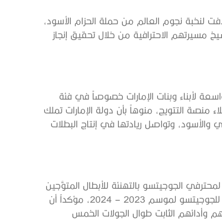
لافت لنخبة نجوم العالم من حملة الحزام الأسود،
خ مسيرتهم الاحترافية من خلال تحقيق إنجاز
سعة لأبناء وبنات الإمارات خصوصاً في فئة
 منصة التتويج، منوهاً بأن دولة الإمارات تملك
 والأسود، وتواصل ريادتها في إنتاج البطلات
محترفي الجوجيتسو بالتهنئة للأبطال المتوَّجين
بصدارة التصنيف الخاص بجولات بطولة أبوظبي جراند سلام للجوجيتسو لموسم 2023 – 2024، مؤكداً أن
هم وأدائهم الثابت طوال الجولات الخمس