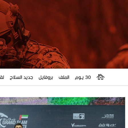
30 يــوم
الملف
بروفايل
جديد السلاح
لقا