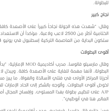
للبطولة.
نجاح كبير
وقال: “شهدت هذه الجولة نجاحاً كبيراً على الأصعدة كاف
الختامية أكثر من 2500 لاعب ولاعبة، مؤكداً 
ستكون البداية من العاصمة التركية إسطنبول في يونيو 2024.
أقوى البطولات
وقال مارسيلو فانوسا، مد
البطولة، لأنها مهمة للغاية على الأصعدة كافة. ويبذل ل
أحرزنا المراكز الأولى في فئتي الأساتذة والهواة، ما يبرز
لخوض أقوى البطولات. وأتوجه بالشكر إلى اتحاد الإمارات 
AJP على تنظيم بطولة بهذا المستوى، وإفساح المجال أما
العالم هنا في أبوظبي”.
ومن جانبه قال جابرييل فيوجيرو، مدرب أكاديمية نادي الوحدة