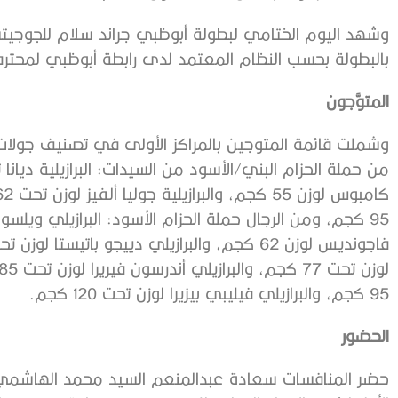
وشهد اليوم الختامي لبطولة أبوظبي جراند سلام للجوجيتس
بالبطولة بحسب النظام المعتمد لدى رابطة أبوظبي لمحترفي الجوجيتسو (AJP)
المتوَّجون
95 كجم، والبرازيلي فيليبي بيزيرا لوزن تحت 120 كجم.
الحضور
حضر المنافسات سعادة عبدالمنعم السيد محمد الهاشمي رئي