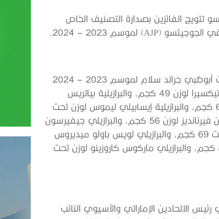
و تتويج الفائزين بصدارة التصنيف الخاص
 لموسم 2023 – 2024.
وشملت قائمة المتوجين بالمراكز الأولى في تصنيف جولات أبوظبي جراند سلام لموسم 2023 – 2024
من حملة الحزام البني/الأسود من السيدات: البرازيلية ديانا تيكسيرا لوزن 49 كجم، والبرازيلية بياتريس
كامبوس لوزن 55 كجم، والبرازيلية جوليا ألفيز لوزن تحت 62 كجم، والبرازيلية إيسابيلي ليموس لوزن تحت
95 كجم، ومن الرجال حملة الحزام الأسود: البرازيلي ويلسون فيرنانديز لوزن 56 كجم، والبرازيلي جيفيرسون
فاجونديس لوزن 62 كجم، والبرازيلي دييجو باتيستا لوزن تحت 69 كجم، والبرازيلي لويس باولو ميديروس
لوزن تحت 77 كجم، والبرازيلي أندرسون فيريرا لوزن تحت 85 كجم، والبرازيلي ماركوس كاروزينو لوزن تحت
س الاتحادين الإماراتي والآسيوي النائب