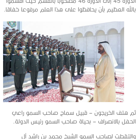
الدورة 45 إلى الدورة 46 مصحوبا بالقسم حيث أقسموا
بالله العظيم بأن يحافظوا على هذا العلم مرفوعا خفاقا.
ثم هتف الخريجون – قبيل سماح صاحب السمو راعي
الحفل بالانصراف – بحياة صاحب السمو رئيس الدولة.
والتقطت لصاحب السمو الشيخ محمد بن راشد آل