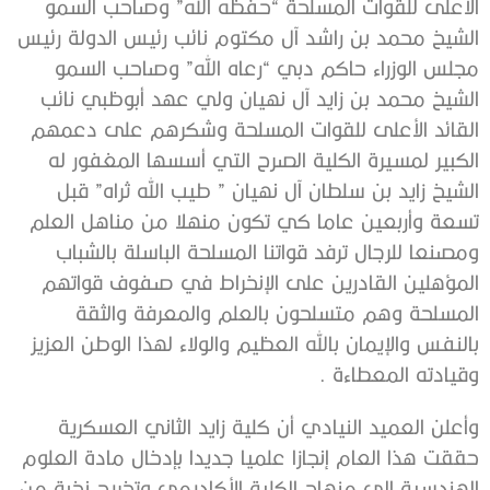
الأعلى للقوات المسلحة “حفظه الله” وصاحب السمو
الشيخ محمد بن راشد آل مكتوم نائب رئيس الدولة رئيس
مجلس الوزراء حاكم دبي “رعاه الله” وصاحب السمو
الشيخ محمد بن زايد آل نهيان ولي عهد أبوظبي نائب
القائد الأعلى للقوات المسلحة وشكرهم على دعمهم
الكبير لمسيرة الكلية الصرح التي أسسها المغفور له
الشيخ زايد بن سلطان آل نهيان ” طيب الله ثراه” قبل
تسعة وأربعين عاما كي تكون منهلا من مناهل العلم
ومصنعا للرجال ترفد قواتنا المسلحة الباسلة بالشباب
المؤهلين القادرين على الإنخراط في صفوف قواتهم
المسلحة وهم متسلحون بالعلم والمعرفة والثقة
بالنفس والإيمان بالله العظيم والولاء لهذا الوطن العزيز
وقيادته المعطاءة .
وأعلن العميد النيادي أن كلية زايد الثاني العسكرية
حققت هذا العام إنجازا علميا جديدا بإدخال مادة العلوم
الهندسية إلى منهاج الكلية الأكاديمي وتخريج نخبة من