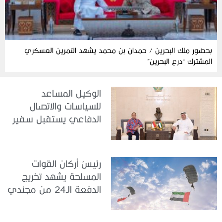
بحضور ملك البحرين / حمدان بن محمد يشهد التمرين العسكري
المشترك “درع البحرين”
الوكيل المساعد
للسياسات والاتصال
الدفاعي يستقبل سفير
جمهورية إندونيسيا لدى
الدولة
رئيسُ أركان القوات
المسلحة يشهد تخريج
الدفعة الـ24 من مجندي
الخدمة الوطنية في مركز
تدريب سيح حفير