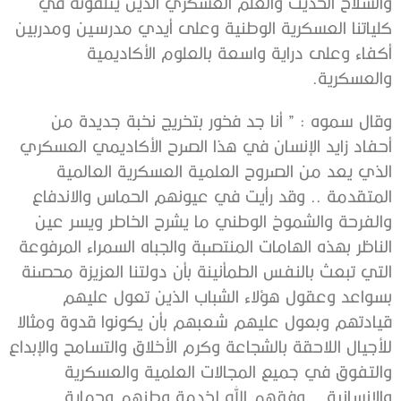
والسلاح الحديث والعلم العسكري الذين يتلقونه في
كلياتنا العسكرية الوطنية وعلى أيدي مدرسين ومدربين
أكفاء وعلى دراية واسعة بالعلوم الأكاديمية
والعسكرية.
وقال سموه : ” أنا جد فخور بتخريج نخبة جديدة من
أحفاد زايد الإنسان في هذا الصرح الأكاديمي العسكري
الذي يعد من الصروح العلمية العسكرية العالمية
المتقدمة .. وقد رأيت في عيونهم الحماس والاندفاع
والفرحة والشموخ الوطني ما يشرح الخاطر ويسر عين
الناظر بهذه الهامات المنتصبة والجباه السمراء المرفوعة
التي تبعث بالنفس الطمأنينة بأن دولتنا العزيزة محصنة
بسواعد وعقول هؤلاء الشباب الذين تعول عليهم
قيادتهم وبعول عليهم شعبهم بأن يكونوا قدوة ومثالا
للأجيال اللاحقة بالشجاعة وكرم الأخلاق والتسامح والإبداع
والتفوق في جميع المجالات العلمية والعسكرية
والإنسانية .. وفقهم الله لخدمة وطنهم وحماية