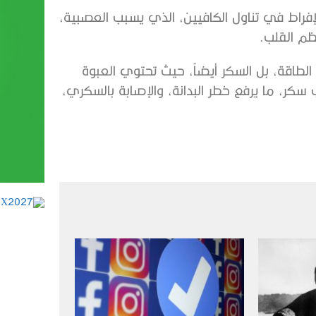
الإفراط في تناول الكافيين، الذي يسبب العصبية،
ظم القلب.
طاقة، بل السكر أيضاً، حيث تحتوي العبوة
حو 60 غراماً من السكر، ما يعادل 20 مكعب سكر، ما يرفع خطر البدانة، والإصابة بالسكري،