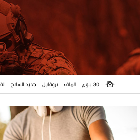
30 يــوم
الملف
بروفايل
جديد السلاح
لقا