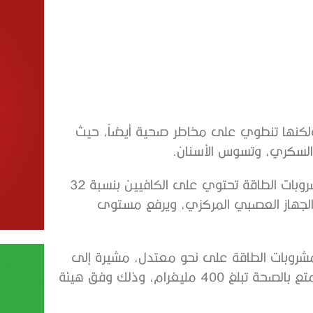
، ولكنها تنطوي على مخاطر صحية أيضاً، حيث
 السكري، وتسوس الأسنان.
وأوضحت خبيرة التغذية الألمانية «زيلكه فولبريشت» أن مشروبات الطاقة تحتوي على الكافيين بنسبة 32
 الوعائي والجهاز العصبي المركزي، ويرفع مستوى
مشروبات الطاقة على نحو معتدل، مشيرة إلى
أن كمية الكافيين اليومية القصوى المسموح بها لبالغ يتمتع بالصحة تبلغ 400 مليغرام، وذلك وفق هيئة