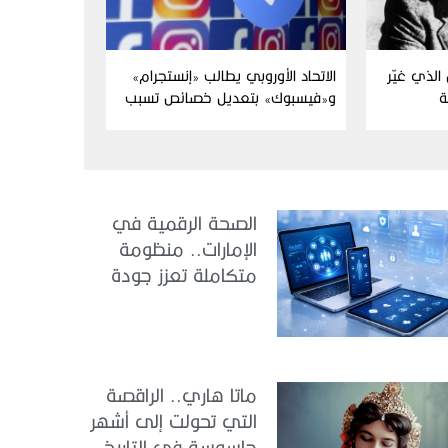
الذي غيّر
الاتحاد الأوروبي يطالب «إنستجرام»
ة
و«فيسبوك» بتعديل خصائص تسبب
الإدمان
الصحة الرقمية في
الإمارات.. منظومة
متكاملة تعزز جودة
الرعاية وكفاءة
الخدمات
ماتا هاري.. الراقصة
التي تحولت إلى أشهر
جاسوسة في التاريخ