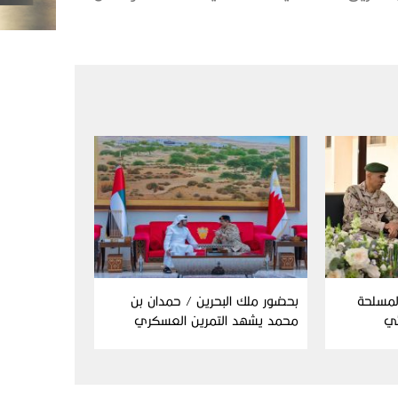
المسلحة
بحضور ملك البحرين / حمدان بن
ئي
محمد يشهد التمرين العسكري
المشترك “درع البحرين”