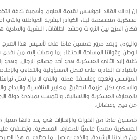
إن إدراك القائد المؤسس لقيمة العلوم وأهمية كافة الت
عسكرية متخصصة لبناء الكوادر البشرية المواطنة والتي اعت
فكان المزج بين الثروات وحشد الطاقات، البشرية والمادية ه
واليوم، وبعد مرور خمسين عامًا على تأسيس هذا الصرح ال
الوطن وقواتنا المسلحة الاحتفاء بما وصلت إليه من تقدم ف
كلية زايد الثاني العسكرية هي أحد مصانع الرجال، وهي ر
بالقيادات القادرة على تحمل المسؤولية والتفاني والإخل
المؤسس ونهجه وفلسفة عمله، والتي لا تزال تمثل نبراسًا
والسعي بكل عزيمة لتحقيق معايير التنافسية والإبداع والاب
بالمعارف العسكرية والانسانية، والتمسك بمبادئ دولة الإما
من قيم وفضائل.
خمسون عامًا من الخبرات والإنجازات هي بحد ذاتها معي
العسكرية مصدرًا عالميًّا للمعارف العسكرية، ويُضفي علي
من قيادتنا الرشيدة، والذي يواصل ما حظي به هذا الصرح