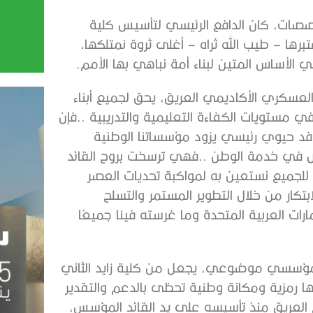
خصصات، كان الدافع الرئيسي لتأسيس كلية
برها – طيب الله ثراه – أغلى ثروة نمتلكها،
ي الأساس المتين لبناء أمة نباهي بها الأمم.
عسكري الأكاديمي العريق، يحق لجميع أبناء
ي مستويات الكفاءة التعليمية والتدريبية ..فإن
افد حيوي رئيسي يزود مؤسساتنا الوطنية
اص في خدمة الوطن ..فهي ترسخت بروح القائد
 للجميع نستعين به لمواكبة تحديات العصر
تكار من خلال التطوير المستمر والتسلح
رات العربية المتحدة وما غرسته فينا جميعًا
ار مؤسسي موضوعي، يجعل من كلية زايد الثاني
ها رمزية ومكانة وطنية تحظى بالدعم والتقدير
 العريق منذ تأسيسه على يد القائد المؤسس،