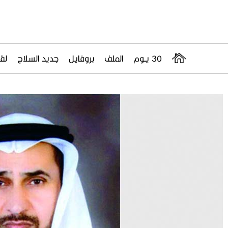
30 يــوم
الملف
بروفايل
جديد السلاح
لقا