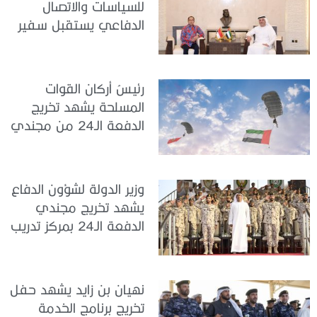
للسياسات والاتصال
الدفاعي يستقبل سفير
جمهورية إندونيسيا لدى
الدولة
رئيسُ أركان القوات
المسلحة يشهد تخريج
الدفعة الـ24 من مجندي
الخدمة الوطنية في مركز
تدريب سيح حفير
وزير الدولة لشؤون الدفاع
يشهد تخريج مجندي
الدفعة الـ24 بمركز تدريب
سيح اللحمة
نهيان بن زايد يشهد حفل
تخريج برنامج الخدمة