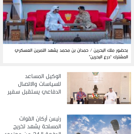
بحضور ملك البحرين / حمدان بن محمد يشهد التمرين العسكري
المشترك “درع البحرين”
الوكيل المساعد
للسياسات والاتصال
الدفاعي يستقبل سفير
جمهورية إندونيسيا لدى
الدولة
رئيسُ أركان القوات
المسلحة يشهد تخريج
الدفعة الـ24 من مجندي