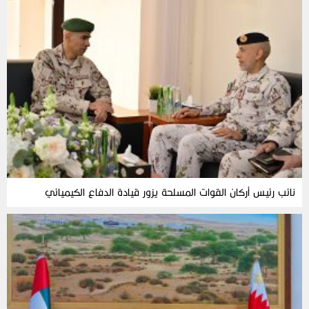
نائب رئيس أركان القوات المسلحة يزور قيادة الدفاع الكيميائي