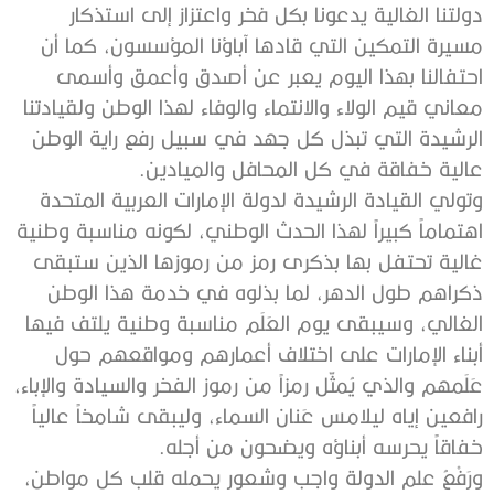
دولتنا الغالية يدعونا بكل فخر واعتزاز إلى استذكار
مسيرة التمكين التي قادها آباؤنا المؤسسون، كما أن
احتفالنا بهذا اليوم يعبر عن أصدق وأعمق وأسمى
معاني قيم الولاء والانتماء والوفاء لهذا الوطن ولقيادتنا
الرشيدة التي تبذل كل جهد في سبيل رفع راية الوطن
عالية خفاقة في كل المحافل والميادين.
وتولي القيادة الرشيدة لدولة الإمارات العربية المتحدة
اهتماماً كبيراً لهذا الحدث الوطني، لكونه مناسبة وطنية
غالية تحتفل بها بذكرى رمز من رموزها الذين ستبقى
ذكراهم طول الدهر، لما بذلوه في خدمة هذا الوطن
الغالي، وسيبقى يوم العَلَم مناسبة وطنية يلتف فيها
أبناء الإمارات على اختلاف أعمارهم ومواقعهم حول
عَلَمهم والذي يُمثّل رمزاً من رموز الفخر والسيادة والإباء،
رافعين إياه ليلامس عَنان السماء، وليبقى شامخاً عالياً
خفاقاً يحرسه أبناؤه ويضحون من أجله.
ورَفْعُ علم الدولة واجب وشعور يحمله قلب كل مواطن،