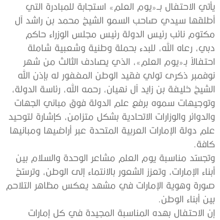
يأتي الاحتفال بــ«يوم العلم» استجابة للمبادرة التي
أطلقها سيدي صاحب السمو الشيخ محمد بن راشد آل
مكتوم نائب رئيس الدولة رئيس مجلس الوزراء حاكم
دبي، رعاه الله، للبدء بحملة وطنية وشعبية شاملة
احتفالاً بـ«يوم العلم»، الذي يصادف الثالث من شهر
نوفمبر ذكرى تولي فقيد الوطن المغفور له بإذن الله
الشيخ خليفة بن زايد آل نهيان، رحمه الله، رئاسة الدولة،
وتوجيهات سموه برفع علم الدولة فوق مباني الجهات
والدوائر والوزارات الاتحادية بشكل متزامن، كإشارة لتوحيد
علم دولة الإمارات العربية المتحدة عبر أراضيها ومبانيها
كافة.
وتجسّد مناسبة يوم العلم مشاعر الوحدة والسلام بين
أبناء الإمارات، وتعزز الشعور بالانتماء إلى الوطن، وترسّخ
صورة وهوية الإمارات في مشهد يعكس مظاهر التلاحم
بين أبناء الوطن.
إن الاحتفال بهده المناسبة المجيدة في كل إمارات