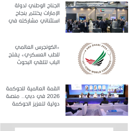
الجناح الوطني لدولة
الإمارات يختتم بنجاح
استثنائي مشاركته في
معرض «يوروساتوري
2026»
«الكونجرس العالمي
للطب العسكري» يفتح
الباب لتلقي البحوث
والدراسات المشاركة في
برنامجه العلمي
القمة العالمية للحوكمة
2026 في دبي.. منصة
دولية لتعزيز الحوكمة
وإدارة المخاطر وصناعة
القرار الاستراتيجي