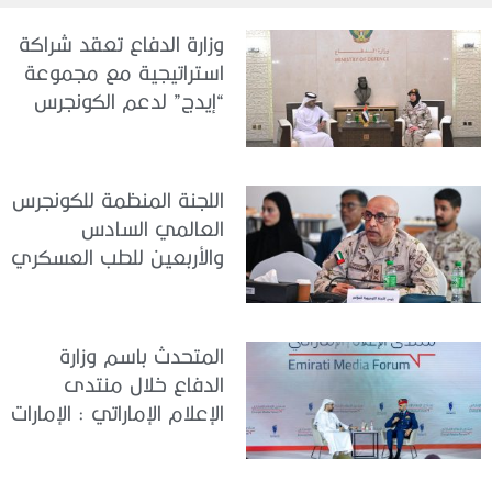
وزارة الدفاع تعقد شراكة
استراتيجية مع مجموعة
“إيدج” لدعم الكونجرس
العالمي للطب العسكري
– أبوظبي 2026
اللجنة المنظمة للكونجرس
العالمي السادس
والأربعين للطب العسكري
تعقد اجتماعًا لمتابعة آخر
التحضيرات
المتحدث باسم وزارة
الدفاع خلال منتدى
الإعلام الإماراتي : الإمارات
نموذج عالمي في
الجاهزية والاستقرار