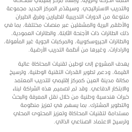
والتدريب
الاستراتيجي
.
وسيقدّم
المركز
الجديد
مجموعة
متنوعة
من
الدورات
التدريبية
للطيارين
وفرق
الطيران
والأطقم
البرية
والمشغلين
عبر
منصات
مختلفة،
بما
في
ذلك
الطائرات
ذات الأجنحة الثابتة
،
والطائرات
العمودية،
والطائرات
الجيروسكوبية،
والمركبات
الجوية
غير
المأهولة،
والرادارات،
وغيرها
من
أنظمة
التدريب
الأرضية
.
يهدف
المشروع
إلى
توطين
تقنيات
المحاكاة
عالية
القيمة،
ودعم
تطوير
القدرات
التقنية
الوطنية،
وترسيخ
مكانة
مدينة
العين
كمركز
إقليمي
للتدريب
المعتمد
والابتكار
الدفاعي
.
وقد
تم
تصميم
هذه
الشراكة
لبناء
خبرات
هندسية
وطنية
من
خلال
نقل
المعرفة
والبحث
والتطوير
المشترك،
بما
يسهم
في
تعزيز
منظومة
مستدامة
لتقنيات
المحاكاة وتعزيز
المحتوى
المحلي
وترسيخ
الاعتماد
الصناعي
الذاتي
.