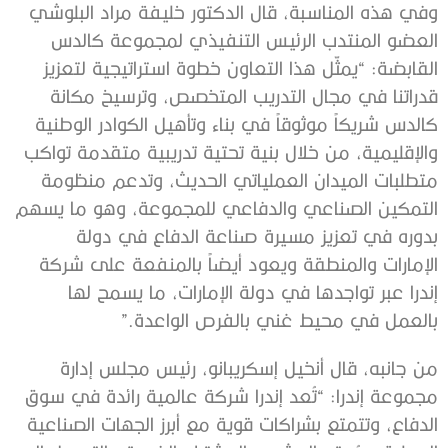
و
في هذه المناسبة،
قال
الدكتور خليفة مراد البلوشي
العضو المنتدب الرئيس التنفيذي لمجموعة كالدس
القابضة
:
“
يمثّل هذا التعاون خطوة استراتيجية لتعزيز
قدراتنا في مجال التدريب المتخصص، وترسيخ مكانة
كالدس شريكا
موثوقا
في بناء وتأهيل الكوادر الوطنية
والإقليمية، من خلال بنية تحتية تدريبية متقدمة تواكب
متطلبات الميدان العملياتي الحديث، وتدعم منظومة
التمكين الصناعي والدفاعي
للمجموعة،
وهو ما يسهم
بدوره في تعزيز مسيرة صناعة الدفاع في دولة
الإمارات والمنطقة ويعود أيضا
ً
بالمنفعة على شركة
إندرا عبر تواجدها في دولة الإمارات
،
ما يسمح لها
بالعمل في محيط غني بالفرص الواعدة
.”
من جانبه، قال
أنخيل إسكريبانو
، رئيس مجلس إدارة
مجموعة إندرا
: “
تُعد
إندرا
شركة
عالمية
رائدة
في
سوق
الدفاع، وتتمتع بشراكات
قوية
مع
أبرز
الجهات
الصناعية