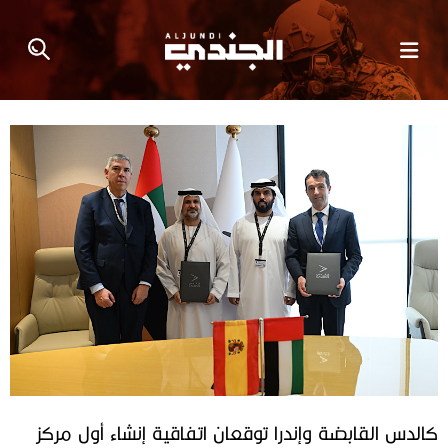
كالدس القابضة وإندرا توقعان اتفاقية إنشاء أول مركز