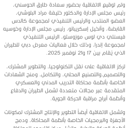
وتم توقيع الاتفاقية
بحضور سعادة طارق الحوسني،
رئيس مجلس الإدارة و
الدكتور خليفة مراد البلوشي،
العضو المنتدب والرئيس التنفيذي لمجموعة كالدس
القابضة، و
أنخيل إسكريبانو
، رئيس مجلس الإدارة و
خوسيه
فيسنتي دي لوس موزوستو
، الرئيس التنفيذي
لمجموعة إندرا، وذلك خلال فعاليات معرض دبي للطيران
الذي يُقام بين 17 و21 نوفمبر 2025.
تركز
الاتفاقية
على
نقل
التكنولوجيا،
والتطوير
المشترك،
والتصميم،
والتصنيع
المحلي،
والتكامل،
ومنح
الشهادات
الخاصة
ب
أنظمة محاكاة
التدريب
المدني
والعسكري
المتقدمة
عبر
مجالات
متعددة
تشمل
الطيران
والدفاع
وأنظمة
أبراج
مراقبة
الحركة
الجوية
.
و
تشمل
ال
اتفاقية
أيضاً
التطوير
والإنتاج
المشترك
لمكونات
الأجهزة
والبرمجيات
الخاصة
بأنظمة
المحاكاة
،
ودمج
أنظمة
الحركة
والرؤية،
وإنشاء
مركز
إقليمي
للمحاكاة