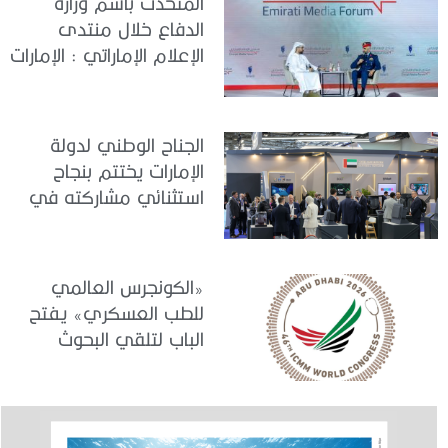
المتحدث باسم وزارة
الدفاع خلال منتدى
الإعلام الإماراتي : الإمارات
نموذج عالمي في
الجاهزية والاستقرار
الجناح الوطني لدولة
الإمارات يختتم بنجاح
استثنائي مشاركته في
معرض «يوروساتوري
2026»
«الكونجرس العالمي
للطب العسكري» يفتح
الباب لتلقي البحوث
والدراسات المشاركة في
برنامجه العلمي