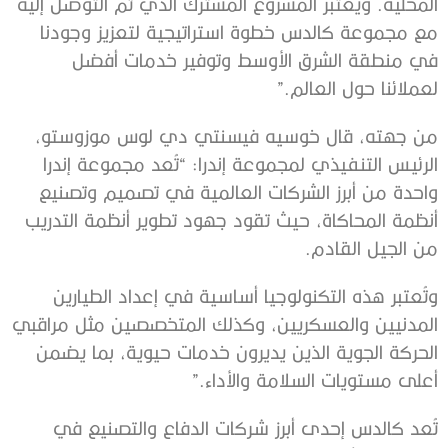
المحلية
.
ويُعتبر
المشروع
المشترك
الذي
تم
التوصل
إليه
مع
مجموعة كالدس
خطوة
استراتيجية
لتعزيز
وجودنا
في
منطقة
الشرق
الأوسط
وت
وفير
خدمات
أفضل
لعملائنا
حول
العالم
.”
من جهته، قال
خوسيه
فيسنتي
دي
لوس
موزوستو،
الرئيس
التنفيذي
لمجموعة
إندرا
: “تُعد
مجموعة إندرا
واحدة
من
أبرز
الشركات
العالمية
في
تصميم
وتصنيع
أنظمة المحاكاة،
حيث
تقود جهود
تطوير
أنظمة
التدريب
من
الجيل
القادم
.
وتُعتبر
هذه
التكنولوجيا
أساسية
في
إعداد
الطيارين
المدنيين
والعسكريين،
وكذلك
المتخصصين
مثل
مراقبي
الحركة
الجوية
الذين
يديرون
خدمات
حيوية،
بما
يضمن
أعلى
مستويات
السلامة
والأداء
.”
تُعد
كالدس
إحدى أبرز
شركات
الدفاع
والتصنيع
في