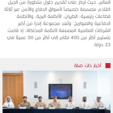
العالم،
حيث
تركز
على
تقديم
حلول
متطورة
من
الجيل
القادم
مصممة
خصيصاً
لأسواق
الدفاع
والأمن
عبر
ثلاثة
قطاعات
رئيسية
:
الطيران،
الأنظمة
البرية،
و
ال
أنظمة
الدفاعية و
الصواريخ.
وتُعد
مجموعة
إندرا
من
أكبر
الشركات
العالمية
المصنعة
لأنظمة المحاكاة،
إذ
قامت
بتسليم
أكثر
من
400
نظام
إلى
أكثر
من
50
عميلاً
في
23
دولة
.
أخبار ذات صلة