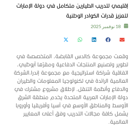
إقليمي لتدريب الطيارين متكامل في دولة الإمارات
لتعزيز قدرات الكوادر الوطنية
18 نوفمبر 2025
وقعت مجموعة كالدس القابضة
،
المتخصصة في
تطوير وتصنيع المنتجات الدفاعية ومقرّها أبوظبي
،
اتفاقية
شراكة
استراتيجية مع
مجموعة
إندرا
،
ال
شركة
ال
عالمية
ال
رائدة
في
تكنولوجيا
المعلومات
والطيران
والدفاع
وأنظمة
التنقل
،
لإطلاق
مشروع
مشترك
في
دولة
الإمارات
العربية
المتحدة
يخدم
منطقة
الشرق
الأوسط
والمناطق
الأوسع
في
آسيا
وأفريقيا
وأوروبا
يشمل كافة مجالات التدريب وفق أعلى المعايير
العالمية.