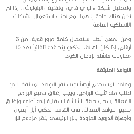
وتعطيل شبكة «الواي فاي» وتقنية «البلوتوث»، إذا لم
تكن هناك حاجة إليهما، مع تجنب استعمال الشبكات
اللاسلكية العامة.
ومن المهم أيضاً استعمال كلمة مرور قوية، من 6
أرقام، إذا كان الهاتف الذكي ينطفئ تلقائياً بعد 10
محاولات فاشلة لإدخال الكود.
النوافذ المنبثقة
وعلى المستخدم أيضاً تجنب نقر النوافذ المنبثقة التي
تطلب منه تثبيت البرامج. ويجب إغلاق جميع البرامج
الفعالة بسحب حافة الشاشة السفلية إلى أعلى وإغلاق
جميع النوافذ الفعالة، في الهاتف الذكي أبل آيفون
وأجهزة أندرويد المزودة بالزر الرئيسي بنقر مزدوج للزر.